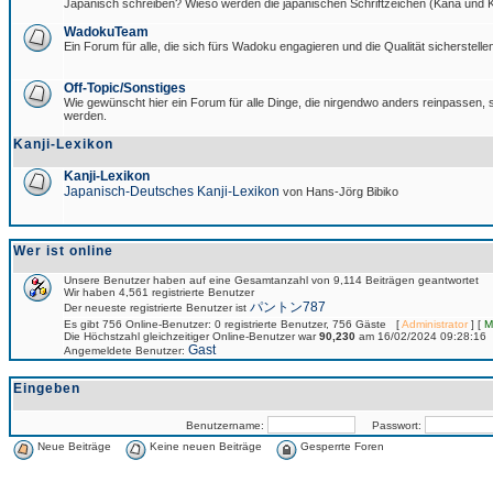
Japanisch schreiben? Wieso werden die japanischen Schriftzeichen (Kana und Ka
WadokuTeam
Ein Forum für alle, die sich fürs Wadoku engagieren und die Qualität sicherstellen
Off-Topic/Sonstiges
Wie gewünscht hier ein Forum für alle Dinge, die nirgendwo anders reinpassen, si
werden.
Kanji-Lexikon
Kanji-Lexikon
Japanisch-Deutsches Kanji-Lexikon
von Hans-Jörg Bibiko
Wer ist online
Unsere Benutzer haben auf eine Gesamtanzahl von 9,114 Beiträgen geantwortet
Wir haben 4,561 registrierte Benutzer
パントン787
Der neueste registrierte Benutzer ist
Es gibt 756 Online-Benutzer: 0 registrierte Benutzer, 756 Gäste [
Administrator
] [
M
Die Höchstzahl gleichzeitiger Online-Benutzer war
90,230
am 16/02/2024 09:28:16
Gast
Angemeldete Benutzer:
Eingeben
Benutzername:
Passwort:
Neue Beiträge
Keine neuen Beiträge
Gesperrte Foren