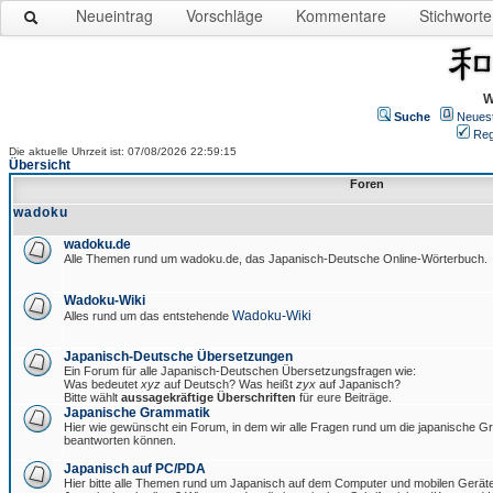
Neueintrag
Vorschläge
Kommentare
Stichworte
W
Suche
Neues
Reg
Die aktuelle Uhrzeit ist: 07/08/2026 22:59:15
Übersicht
Foren
wadoku
wadoku.de
Alle Themen rund um wadoku.de, das Japanisch-Deutsche Online-Wörterbuch.
Wadoku-Wiki
Wadoku-Wiki
Alles rund um das entstehende
Japanisch-Deutsche Übersetzungen
Ein Forum für alle Japanisch-Deutschen Übersetzungsfragen wie:
Was bedeutet
xyz
auf Deutsch? Was heißt
zyx
auf Japanisch?
Bitte wählt
aussagekräftige Überschriften
für eure Beiträge.
Japanische Grammatik
Hier wie gewünscht ein Forum, in dem wir alle Fragen rund um die japanische 
beantworten können.
Japanisch auf PC/PDA
Hier bitte alle Themen rund um Japanisch auf dem Computer und mobilen Gerät