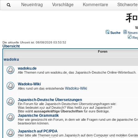
Neueintrag
Vorschläge
Kommentare
Stichworte
W
Suche
Neues
Reg
Die aktuelle Uhrzeit ist: 08/08/2026 03:53:52
Übersicht
Foren
wadoku
wadoku.de
Alle Themen rund um wadoku.de, das Japanisch-Deutsche Online-Wörterbuch.
Wadoku-Wiki
Wadoku-Wiki
Alles rund um das entstehende
Japanisch-Deutsche Übersetzungen
Ein Forum für alle Japanisch-Deutschen Übersetzungsfragen wie:
Was bedeutet
xyz
auf Deutsch? Was heißt
zyx
auf Japanisch?
Bitte wählt
aussagekräftige Überschriften
für eure Beiträge.
Japanische Grammatik
Hier wie gewünscht ein Forum, in dem wir alle Fragen rund um die japanische 
beantworten können.
Japanisch auf PC/PDA
Hier bitte alle Themen rund um Japanisch auf dem Computer und mobilen Gerät