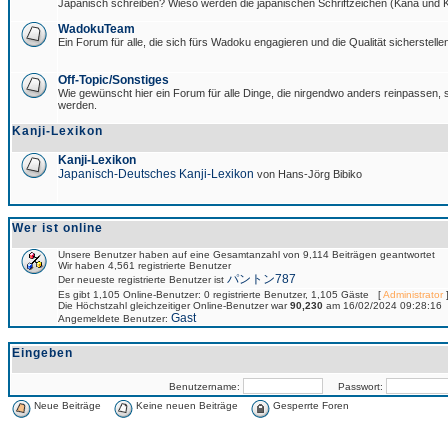
Japanisch schreiben? Wieso werden die japanischen Schriftzeichen (Kana und Ka
WadokuTeam
Ein Forum für alle, die sich fürs Wadoku engagieren und die Qualität sicherstellen
Off-Topic/Sonstiges
Wie gewünscht hier ein Forum für alle Dinge, die nirgendwo anders reinpassen, si
werden.
Kanji-Lexikon
Kanji-Lexikon
Japanisch-Deutsches Kanji-Lexikon
von Hans-Jörg Bibiko
Wer ist online
Unsere Benutzer haben auf eine Gesamtanzahl von 9,114 Beiträgen geantwortet
Wir haben 4,561 registrierte Benutzer
パントン787
Der neueste registrierte Benutzer ist
Es gibt 1,105 Online-Benutzer: 0 registrierte Benutzer, 1,105 Gäste [
Administrator
]
Die Höchstzahl gleichzeitiger Online-Benutzer war
90,230
am 16/02/2024 09:28:16
Gast
Angemeldete Benutzer:
Eingeben
Benutzername:
Passwort:
Neue Beiträge
Keine neuen Beiträge
Gesperrte Foren