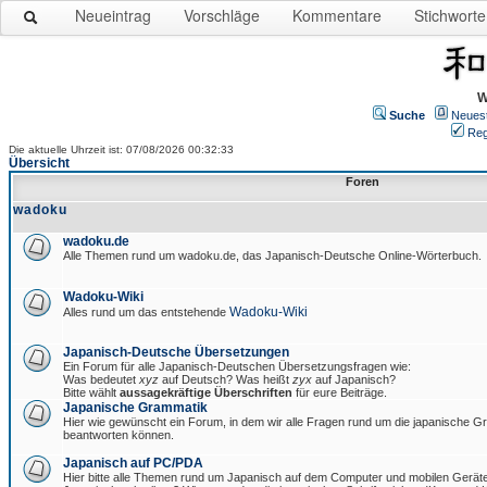
Neueintrag
Vorschläge
Kommentare
Stichworte
W
Suche
Neues
Reg
Die aktuelle Uhrzeit ist: 07/08/2026 00:32:33
Übersicht
Foren
wadoku
wadoku.de
Alle Themen rund um wadoku.de, das Japanisch-Deutsche Online-Wörterbuch.
Wadoku-Wiki
Wadoku-Wiki
Alles rund um das entstehende
Japanisch-Deutsche Übersetzungen
Ein Forum für alle Japanisch-Deutschen Übersetzungsfragen wie:
Was bedeutet
xyz
auf Deutsch? Was heißt
zyx
auf Japanisch?
Bitte wählt
aussagekräftige Überschriften
für eure Beiträge.
Japanische Grammatik
Hier wie gewünscht ein Forum, in dem wir alle Fragen rund um die japanische 
beantworten können.
Japanisch auf PC/PDA
Hier bitte alle Themen rund um Japanisch auf dem Computer und mobilen Gerät