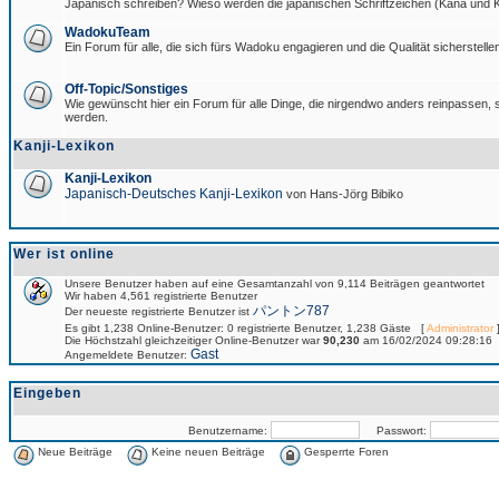
Japanisch schreiben? Wieso werden die japanischen Schriftzeichen (Kana und Ka
WadokuTeam
Ein Forum für alle, die sich fürs Wadoku engagieren und die Qualität sicherstellen
Off-Topic/Sonstiges
Wie gewünscht hier ein Forum für alle Dinge, die nirgendwo anders reinpassen, si
werden.
Kanji-Lexikon
Kanji-Lexikon
Japanisch-Deutsches Kanji-Lexikon
von Hans-Jörg Bibiko
Wer ist online
Unsere Benutzer haben auf eine Gesamtanzahl von 9,114 Beiträgen geantwortet
Wir haben 4,561 registrierte Benutzer
パントン787
Der neueste registrierte Benutzer ist
Es gibt 1,238 Online-Benutzer: 0 registrierte Benutzer, 1,238 Gäste [
Administrator
]
Die Höchstzahl gleichzeitiger Online-Benutzer war
90,230
am 16/02/2024 09:28:16
Gast
Angemeldete Benutzer:
Eingeben
Benutzername:
Passwort:
Neue Beiträge
Keine neuen Beiträge
Gesperrte Foren