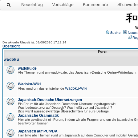
Neueintrag
Vorschläge
Kommentare
Stichworte
W
Suche
Neues
Reg
Die aktuelle Uhrzeit ist: 09/08/2026 17:12:24
Übersicht
Foren
wadoku
wadoku.de
Alle Themen rund um wadoku.de, das Japanisch-Deutsche Online-Wörterbuch.
Wadoku-Wiki
Wadoku-Wiki
Alles rund um das entstehende
Japanisch-Deutsche Übersetzungen
Ein Forum für alle Japanisch-Deutschen Übersetzungsfragen wie:
Was bedeutet
xyz
auf Deutsch? Was heißt
zyx
auf Japanisch?
Bitte wählt
aussagekräftige Überschriften
für eure Beiträge.
Japanische Grammatik
Hier wie gewünscht ein Forum, in dem wir alle Fragen rund um die japanische 
beantworten können.
Japanisch auf PC/PDA
Hier bitte alle Themen rund um Japanisch auf dem Computer und mobilen Gerät