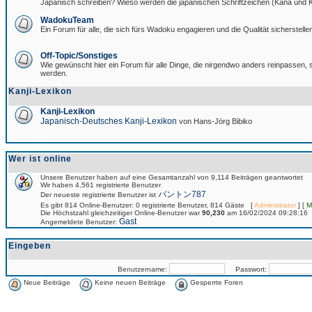
Japanisch schreiben? Wieso werden die japanischen Schriftzeichen (Kana und Ka
WadokuTeam
Ein Forum für alle, die sich fürs Wadoku engagieren und die Qualität sicherstellen
Off-Topic/Sonstiges
Wie gewünscht hier ein Forum für alle Dinge, die nirgendwo anders reinpassen, si
werden.
Kanji-Lexikon
Kanji-Lexikon
Japanisch-Deutsches Kanji-Lexikon
von Hans-Jörg Bibiko
Wer ist online
Unsere Benutzer haben auf eine Gesamtanzahl von 9,114 Beiträgen geantwortet
Wir haben 4,561 registrierte Benutzer
パントン787
Der neueste registrierte Benutzer ist
Es gibt 814 Online-Benutzer: 0 registrierte Benutzer, 814 Gäste [
Administrator
] [
M
Die Höchstzahl gleichzeitiger Online-Benutzer war
90,230
am 16/02/2024 09:28:16
Gast
Angemeldete Benutzer:
Eingeben
Benutzername:
Passwort:
Neue Beiträge
Keine neuen Beiträge
Gesperrte Foren