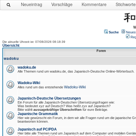
Neueintrag
Vorschläge
Kommentare
Stichworte
W
Suche
Neues
Reg
Die aktuelle Uhrzeit ist: 07/08/2026 08:18:39
Übersicht
Foren
wadoku
wadoku.de
Alle Themen rund um wadoku.de, das Japanisch-Deutsche Online-Wörterbuch.
Wadoku-Wiki
Wadoku-Wiki
Alles rund um das entstehende
Japanisch-Deutsche Übersetzungen
Ein Forum für alle Japanisch-Deutschen Übersetzungsfragen wie:
Was bedeutet
xyz
auf Deutsch? Was heißt
zyx
auf Japanisch?
Bitte wählt
aussagekräftige Überschriften
für eure Beiträge.
Japanische Grammatik
Hier wie gewünscht ein Forum, in dem wir alle Fragen rund um die japanische 
beantworten können.
Japanisch auf PC/PDA
Hier bitte alle Themen rund um Japanisch auf dem Computer und mobilen Gerät