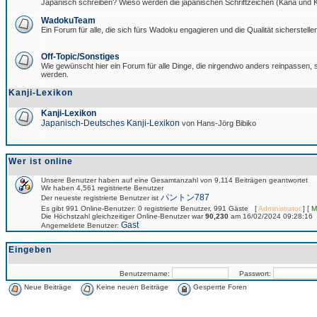
Japanisch schreiben? Wieso werden die japanischen Schriftzeichen (Kana und Ka
WadokuTeam
Ein Forum für alle, die sich fürs Wadoku engagieren und die Qualität sicherstellen
Off-Topic/Sonstiges
Wie gewünscht hier ein Forum für alle Dinge, die nirgendwo anders reinpassen, si
werden.
Kanji-Lexikon
Kanji-Lexikon
Japanisch-Deutsches Kanji-Lexikon
von Hans-Jörg Bibiko
Wer ist online
Unsere Benutzer haben auf eine Gesamtanzahl von 9,114 Beiträgen geantwortet
Wir haben 4,561 registrierte Benutzer
パントン787
Der neueste registrierte Benutzer ist
Es gibt 991 Online-Benutzer: 0 registrierte Benutzer, 991 Gäste [
Administrator
] [
M
Die Höchstzahl gleichzeitiger Online-Benutzer war
90,230
am 16/02/2024 09:28:16
Gast
Angemeldete Benutzer:
Eingeben
Benutzername:
Passwort:
Neue Beiträge
Keine neuen Beiträge
Gesperrte Foren