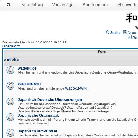
Neueintrag
Vorschläge
Kommentare
Stichworte
W
Suche
Neues
Reg
Die aktuelle Uhrzeit ist: 06/08/2026 19:35:32
Übersicht
Foren
wadoku
wadoku.de
Alle Themen rund um wadoku.de, das Japanisch-Deutsche Online-Wörterbuch.
Wadoku-Wiki
Wadoku-Wiki
Alles rund um das entstehende
Japanisch-Deutsche Übersetzungen
Ein Forum für alle Japanisch-Deutschen Übersetzungsfragen wie:
Was bedeutet
xyz
auf Deutsch? Was heißt
zyx
auf Japanisch?
Bitte wählt
aussagekräftige Überschriften
für eure Beiträge.
Japanische Grammatik
Hier wie gewünscht ein Forum, in dem wir alle Fragen rund um die japanische 
beantworten können.
Japanisch auf PC/PDA
Hier bitte alle Themen rund um Japanisch auf dem Computer und mobilen Gerät