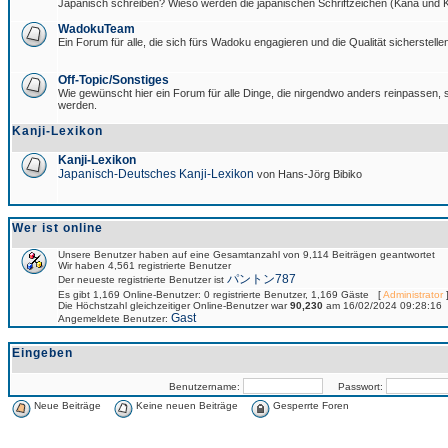
Japanisch schreiben? Wieso werden die japanischen Schriftzeichen (Kana und Ka
WadokuTeam
Ein Forum für alle, die sich fürs Wadoku engagieren und die Qualität sicherstellen
Off-Topic/Sonstiges
Wie gewünscht hier ein Forum für alle Dinge, die nirgendwo anders reinpassen, si
werden.
Kanji-Lexikon
Kanji-Lexikon
Japanisch-Deutsches Kanji-Lexikon
von Hans-Jörg Bibiko
Wer ist online
Unsere Benutzer haben auf eine Gesamtanzahl von 9,114 Beiträgen geantwortet
Wir haben 4,561 registrierte Benutzer
パントン787
Der neueste registrierte Benutzer ist
Es gibt 1,169 Online-Benutzer: 0 registrierte Benutzer, 1,169 Gäste [
Administrator
]
Die Höchstzahl gleichzeitiger Online-Benutzer war
90,230
am 16/02/2024 09:28:16
Gast
Angemeldete Benutzer:
Eingeben
Benutzername:
Passwort:
Neue Beiträge
Keine neuen Beiträge
Gesperrte Foren