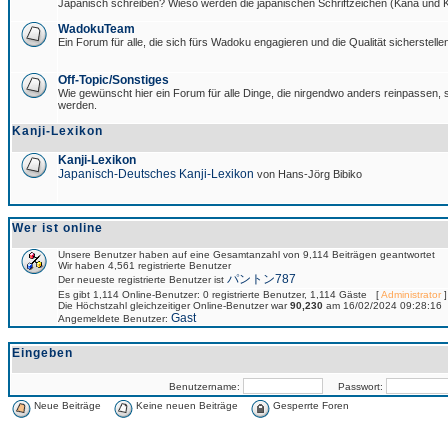
Japanisch schreiben? Wieso werden die japanischen Schriftzeichen (Kana und Ka
WadokuTeam
Ein Forum für alle, die sich fürs Wadoku engagieren und die Qualität sicherstellen
Off-Topic/Sonstiges
Wie gewünscht hier ein Forum für alle Dinge, die nirgendwo anders reinpassen, si
werden.
Kanji-Lexikon
Kanji-Lexikon
Japanisch-Deutsches Kanji-Lexikon
von Hans-Jörg Bibiko
Wer ist online
Unsere Benutzer haben auf eine Gesamtanzahl von 9,114 Beiträgen geantwortet
Wir haben 4,561 registrierte Benutzer
パントン787
Der neueste registrierte Benutzer ist
Es gibt 1,114 Online-Benutzer: 0 registrierte Benutzer, 1,114 Gäste [
Administrator
]
Die Höchstzahl gleichzeitiger Online-Benutzer war
90,230
am 16/02/2024 09:28:16
Gast
Angemeldete Benutzer:
Eingeben
Benutzername:
Passwort:
Neue Beiträge
Keine neuen Beiträge
Gesperrte Foren