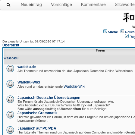
Neueintrag
Vorschläge
Kommentare
Stichworte
W
Suche
Neues
Reg
Die aktuelle Uhrzeit ist: 08/08/2026 07:47:14
Übersicht
Foren
wadoku
wadoku.de
Alle Themen rund um wadoku.de, das Japanisch-Deutsche Online-Wörterbuch.
Wadoku-Wiki
Wadoku-Wiki
Alles rund um das entstehende
Japanisch-Deutsche Übersetzungen
Ein Forum für alle Japanisch-Deutschen Übersetzungsfragen wie:
Was bedeutet
xyz
auf Deutsch? Was heißt
zyx
auf Japanisch?
Bitte wählt
aussagekräftige Überschriften
für eure Beiträge.
Japanische Grammatik
Hier wie gewünscht ein Forum, in dem wir alle Fragen rund um die japanische 
beantworten können.
Japanisch auf PC/PDA
Hier bitte alle Themen rund um Japanisch auf dem Computer und mobilen Gerät