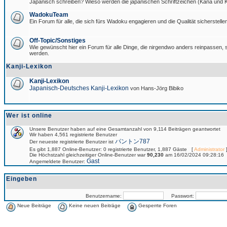
Japanisch schreiben? Wieso werden die japanischen Schriftzeichen (Kana und Ka
WadokuTeam
Ein Forum für alle, die sich fürs Wadoku engagieren und die Qualität sicherstellen
Off-Topic/Sonstiges
Wie gewünscht hier ein Forum für alle Dinge, die nirgendwo anders reinpassen, si
werden.
Kanji-Lexikon
Kanji-Lexikon
Japanisch-Deutsches Kanji-Lexikon
von Hans-Jörg Bibiko
Wer ist online
Unsere Benutzer haben auf eine Gesamtanzahl von 9,114 Beiträgen geantwortet
Wir haben 4,561 registrierte Benutzer
パントン787
Der neueste registrierte Benutzer ist
Es gibt 1,887 Online-Benutzer: 0 registrierte Benutzer, 1,887 Gäste [
Administrator
]
Die Höchstzahl gleichzeitiger Online-Benutzer war
90,230
am 16/02/2024 09:28:16
Gast
Angemeldete Benutzer:
Eingeben
Benutzername:
Passwort:
Neue Beiträge
Keine neuen Beiträge
Gesperrte Foren