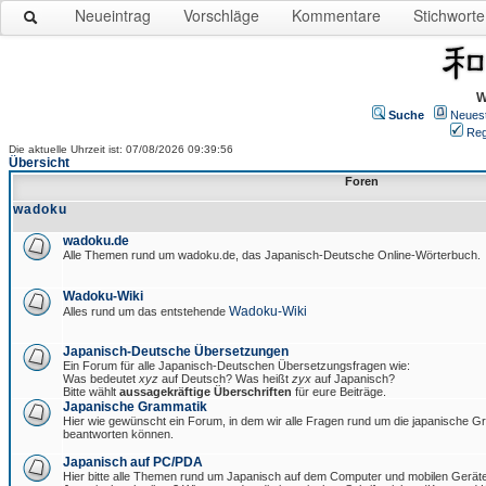
Neueintrag
Vorschläge
Kommentare
Stichworte
W
Suche
Neues
Reg
Die aktuelle Uhrzeit ist: 07/08/2026 09:39:56
Übersicht
Foren
wadoku
wadoku.de
Alle Themen rund um wadoku.de, das Japanisch-Deutsche Online-Wörterbuch.
Wadoku-Wiki
Wadoku-Wiki
Alles rund um das entstehende
Japanisch-Deutsche Übersetzungen
Ein Forum für alle Japanisch-Deutschen Übersetzungsfragen wie:
Was bedeutet
xyz
auf Deutsch? Was heißt
zyx
auf Japanisch?
Bitte wählt
aussagekräftige Überschriften
für eure Beiträge.
Japanische Grammatik
Hier wie gewünscht ein Forum, in dem wir alle Fragen rund um die japanische 
beantworten können.
Japanisch auf PC/PDA
Hier bitte alle Themen rund um Japanisch auf dem Computer und mobilen Gerät