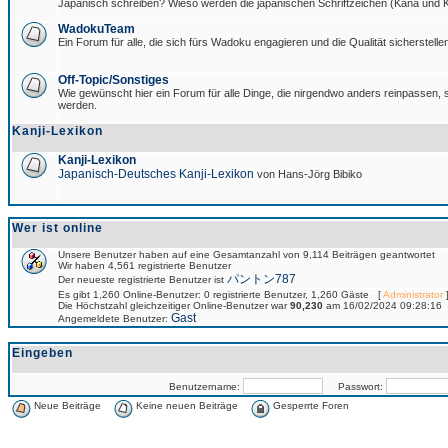
Japanisch schreiben? Wieso werden die japanischen Schriftzeichen (Kana und Ka
WadokuTeam
Ein Forum für alle, die sich fürs Wadoku engagieren und die Qualität sicherstellen
Off-Topic/Sonstiges
Wie gewünscht hier ein Forum für alle Dinge, die nirgendwo anders reinpassen, si
werden.
Kanji-Lexikon
Kanji-Lexikon
Japanisch-Deutsches Kanji-Lexikon
von Hans-Jörg Bibiko
Wer ist online
Unsere Benutzer haben auf eine Gesamtanzahl von 9,114 Beiträgen geantwortet
Wir haben 4,561 registrierte Benutzer
パントン787
Der neueste registrierte Benutzer ist
Es gibt 1,260 Online-Benutzer: 0 registrierte Benutzer, 1,260 Gäste [
Administrator
]
Die Höchstzahl gleichzeitiger Online-Benutzer war
90,230
am 16/02/2024 09:28:16
Gast
Angemeldete Benutzer:
Eingeben
Benutzername:
Passwort:
Neue Beiträge
Keine neuen Beiträge
Gesperrte Foren