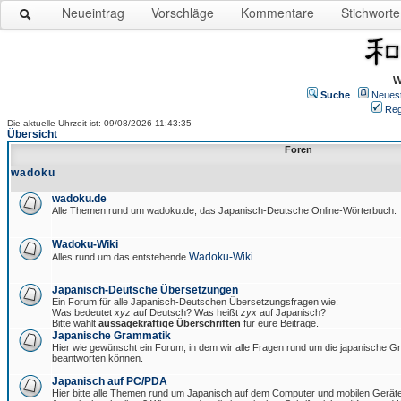
Neueintrag
Vorschläge
Kommentare
Stichworte
W
Suche
Neues
Reg
Die aktuelle Uhrzeit ist: 09/08/2026 11:43:35
Übersicht
Foren
wadoku
wadoku.de
Alle Themen rund um wadoku.de, das Japanisch-Deutsche Online-Wörterbuch.
Wadoku-Wiki
Wadoku-Wiki
Alles rund um das entstehende
Japanisch-Deutsche Übersetzungen
Ein Forum für alle Japanisch-Deutschen Übersetzungsfragen wie:
Was bedeutet
xyz
auf Deutsch? Was heißt
zyx
auf Japanisch?
Bitte wählt
aussagekräftige Überschriften
für eure Beiträge.
Japanische Grammatik
Hier wie gewünscht ein Forum, in dem wir alle Fragen rund um die japanische 
beantworten können.
Japanisch auf PC/PDA
Hier bitte alle Themen rund um Japanisch auf dem Computer und mobilen Gerät