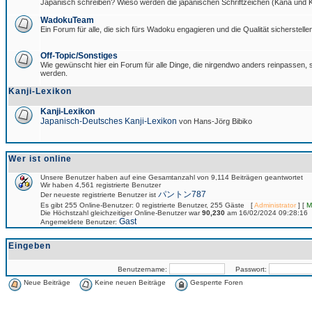
Japanisch schreiben? Wieso werden die japanischen Schriftzeichen (Kana und Ka
WadokuTeam
Ein Forum für alle, die sich fürs Wadoku engagieren und die Qualität sicherstellen
Off-Topic/Sonstiges
Wie gewünscht hier ein Forum für alle Dinge, die nirgendwo anders reinpassen, si
werden.
Kanji-Lexikon
Kanji-Lexikon
Japanisch-Deutsches Kanji-Lexikon
von Hans-Jörg Bibiko
Wer ist online
Unsere Benutzer haben auf eine Gesamtanzahl von 9,114 Beiträgen geantwortet
Wir haben 4,561 registrierte Benutzer
パントン787
Der neueste registrierte Benutzer ist
Es gibt 255 Online-Benutzer: 0 registrierte Benutzer, 255 Gäste [
Administrator
] [
M
Die Höchstzahl gleichzeitiger Online-Benutzer war
90,230
am 16/02/2024 09:28:16
Gast
Angemeldete Benutzer:
Eingeben
Benutzername:
Passwort:
Neue Beiträge
Keine neuen Beiträge
Gesperrte Foren