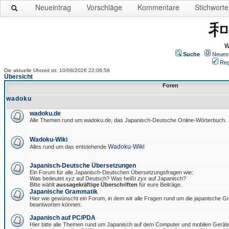
Neueintrag
Vorschläge
Kommentare
Stichworte
W
Suche
Neues
Reg
Die aktuelle Uhrzeit ist: 10/08/2026 22:06:58
Übersicht
Foren
wadoku
wadoku.de
Alle Themen rund um wadoku.de, das Japanisch-Deutsche Online-Wörterbuch.
Wadoku-Wiki
Wadoku-Wiki
Alles rund um das entstehende
Japanisch-Deutsche Übersetzungen
Ein Forum für alle Japanisch-Deutschen Übersetzungsfragen wie:
Was bedeutet
xyz
auf Deutsch? Was heißt
zyx
auf Japanisch?
Bitte wählt
aussagekräftige Überschriften
für eure Beiträge.
Japanische Grammatik
Hier wie gewünscht ein Forum, in dem wir alle Fragen rund um die japanische 
beantworten können.
Japanisch auf PC/PDA
Hier bitte alle Themen rund um Japanisch auf dem Computer und mobilen Gerät