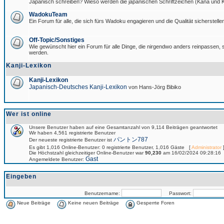
Japanisch schreiben? Wieso werden die japanischen Schriftzeichen (Kana und Ka
WadokuTeam
Ein Forum für alle, die sich fürs Wadoku engagieren und die Qualität sicherstellen
Off-Topic/Sonstiges
Wie gewünscht hier ein Forum für alle Dinge, die nirgendwo anders reinpassen, si
werden.
Kanji-Lexikon
Kanji-Lexikon
Japanisch-Deutsches Kanji-Lexikon
von Hans-Jörg Bibiko
Wer ist online
Unsere Benutzer haben auf eine Gesamtanzahl von 9,114 Beiträgen geantwortet
Wir haben 4,561 registrierte Benutzer
パントン787
Der neueste registrierte Benutzer ist
Es gibt 1,016 Online-Benutzer: 0 registrierte Benutzer, 1,016 Gäste [
Administrator
]
Die Höchstzahl gleichzeitiger Online-Benutzer war
90,230
am 16/02/2024 09:28:16
Gast
Angemeldete Benutzer:
Eingeben
Benutzername:
Passwort:
Neue Beiträge
Keine neuen Beiträge
Gesperrte Foren