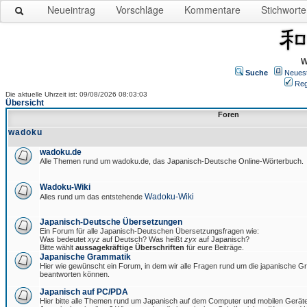
Neueintrag
Vorschläge
Kommentare
Stichworte
W
Suche
Neues
Reg
Die aktuelle Uhrzeit ist: 09/08/2026 08:03:03
Übersicht
Foren
wadoku
wadoku.de
Alle Themen rund um wadoku.de, das Japanisch-Deutsche Online-Wörterbuch.
Wadoku-Wiki
Wadoku-Wiki
Alles rund um das entstehende
Japanisch-Deutsche Übersetzungen
Ein Forum für alle Japanisch-Deutschen Übersetzungsfragen wie:
Was bedeutet
xyz
auf Deutsch? Was heißt
zyx
auf Japanisch?
Bitte wählt
aussagekräftige Überschriften
für eure Beiträge.
Japanische Grammatik
Hier wie gewünscht ein Forum, in dem wir alle Fragen rund um die japanische 
beantworten können.
Japanisch auf PC/PDA
Hier bitte alle Themen rund um Japanisch auf dem Computer und mobilen Gerät