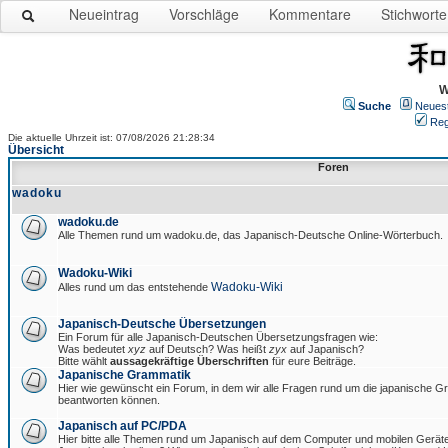
Neueintrag
Vorschläge
Kommentare
Stichworte
W
Suche
Neues
Reg
Die aktuelle Uhrzeit ist: 07/08/2026 21:28:34
Übersicht
Foren
wadoku
wadoku.de
Alle Themen rund um wadoku.de, das Japanisch-Deutsche Online-Wörterbuch.
Wadoku-Wiki
Wadoku-Wiki
Alles rund um das entstehende
Japanisch-Deutsche Übersetzungen
Ein Forum für alle Japanisch-Deutschen Übersetzungsfragen wie:
Was bedeutet
xyz
auf Deutsch? Was heißt
zyx
auf Japanisch?
Bitte wählt
aussagekräftige Überschriften
für eure Beiträge.
Japanische Grammatik
Hier wie gewünscht ein Forum, in dem wir alle Fragen rund um die japanische 
beantworten können.
Japanisch auf PC/PDA
Hier bitte alle Themen rund um Japanisch auf dem Computer und mobilen Gerät