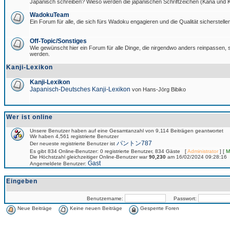
Japanisch schreiben? Wieso werden die japanischen Schriftzeichen (Kana und Ka
WadokuTeam
Ein Forum für alle, die sich fürs Wadoku engagieren und die Qualität sicherstellen
Off-Topic/Sonstiges
Wie gewünscht hier ein Forum für alle Dinge, die nirgendwo anders reinpassen, si
werden.
Kanji-Lexikon
Kanji-Lexikon
Japanisch-Deutsches Kanji-Lexikon
von Hans-Jörg Bibiko
Wer ist online
Unsere Benutzer haben auf eine Gesamtanzahl von 9,114 Beiträgen geantwortet
Wir haben 4,561 registrierte Benutzer
パントン787
Der neueste registrierte Benutzer ist
Es gibt 834 Online-Benutzer: 0 registrierte Benutzer, 834 Gäste [
Administrator
] [
M
Die Höchstzahl gleichzeitiger Online-Benutzer war
90,230
am 16/02/2024 09:28:16
Gast
Angemeldete Benutzer:
Eingeben
Benutzername:
Passwort:
Neue Beiträge
Keine neuen Beiträge
Gesperrte Foren