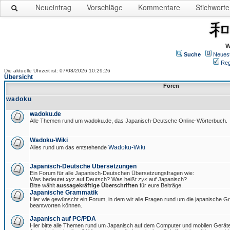
Neueintrag
Vorschläge
Kommentare
Stichworte
W
Suche
Neues
Reg
Die aktuelle Uhrzeit ist: 07/08/2026 10:29:26
Übersicht
Foren
wadoku
wadoku.de
Alle Themen rund um wadoku.de, das Japanisch-Deutsche Online-Wörterbuch.
Wadoku-Wiki
Wadoku-Wiki
Alles rund um das entstehende
Japanisch-Deutsche Übersetzungen
Ein Forum für alle Japanisch-Deutschen Übersetzungsfragen wie:
Was bedeutet
xyz
auf Deutsch? Was heißt
zyx
auf Japanisch?
Bitte wählt
aussagekräftige Überschriften
für eure Beiträge.
Japanische Grammatik
Hier wie gewünscht ein Forum, in dem wir alle Fragen rund um die japanische 
beantworten können.
Japanisch auf PC/PDA
Hier bitte alle Themen rund um Japanisch auf dem Computer und mobilen Gerät