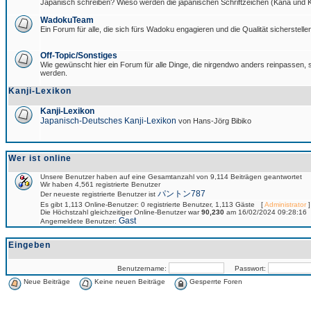
Japanisch schreiben? Wieso werden die japanischen Schriftzeichen (Kana und Ka
WadokuTeam
Ein Forum für alle, die sich fürs Wadoku engagieren und die Qualität sicherstellen
Off-Topic/Sonstiges
Wie gewünscht hier ein Forum für alle Dinge, die nirgendwo anders reinpassen, si
werden.
Kanji-Lexikon
Kanji-Lexikon
Japanisch-Deutsches Kanji-Lexikon
von Hans-Jörg Bibiko
Wer ist online
Unsere Benutzer haben auf eine Gesamtanzahl von 9,114 Beiträgen geantwortet
Wir haben 4,561 registrierte Benutzer
パントン787
Der neueste registrierte Benutzer ist
Es gibt 1,113 Online-Benutzer: 0 registrierte Benutzer, 1,113 Gäste [
Administrator
]
Die Höchstzahl gleichzeitiger Online-Benutzer war
90,230
am 16/02/2024 09:28:16
Gast
Angemeldete Benutzer:
Eingeben
Benutzername:
Passwort:
Neue Beiträge
Keine neuen Beiträge
Gesperrte Foren