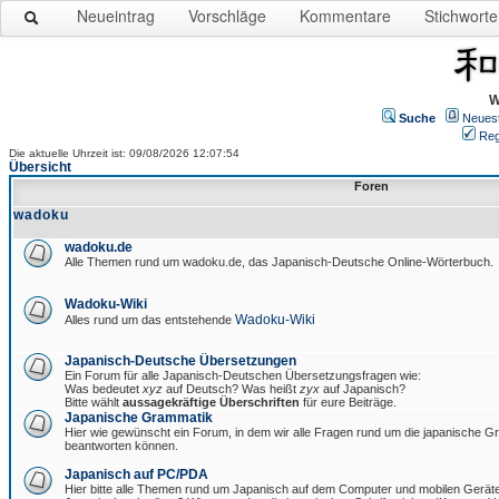
Neueintrag
Vorschläge
Kommentare
Stichworte
W
Suche
Neues
Reg
Die aktuelle Uhrzeit ist: 09/08/2026 12:07:54
Übersicht
Foren
wadoku
wadoku.de
Alle Themen rund um wadoku.de, das Japanisch-Deutsche Online-Wörterbuch.
Wadoku-Wiki
Wadoku-Wiki
Alles rund um das entstehende
Japanisch-Deutsche Übersetzungen
Ein Forum für alle Japanisch-Deutschen Übersetzungsfragen wie:
Was bedeutet
xyz
auf Deutsch? Was heißt
zyx
auf Japanisch?
Bitte wählt
aussagekräftige Überschriften
für eure Beiträge.
Japanische Grammatik
Hier wie gewünscht ein Forum, in dem wir alle Fragen rund um die japanische 
beantworten können.
Japanisch auf PC/PDA
Hier bitte alle Themen rund um Japanisch auf dem Computer und mobilen Gerät