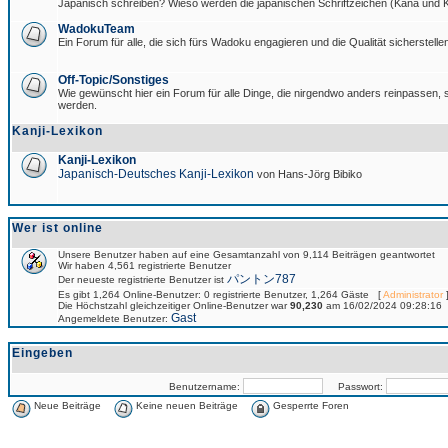
Japanisch schreiben? Wieso werden die japanischen Schriftzeichen (Kana und Ka
WadokuTeam
Ein Forum für alle, die sich fürs Wadoku engagieren und die Qualität sicherstellen
Off-Topic/Sonstiges
Wie gewünscht hier ein Forum für alle Dinge, die nirgendwo anders reinpassen, si
werden.
Kanji-Lexikon
Kanji-Lexikon
Japanisch-Deutsches Kanji-Lexikon
von Hans-Jörg Bibiko
Wer ist online
Unsere Benutzer haben auf eine Gesamtanzahl von 9,114 Beiträgen geantwortet
Wir haben 4,561 registrierte Benutzer
パントン787
Der neueste registrierte Benutzer ist
Es gibt 1,264 Online-Benutzer: 0 registrierte Benutzer, 1,264 Gäste [
Administrator
]
Die Höchstzahl gleichzeitiger Online-Benutzer war
90,230
am 16/02/2024 09:28:16
Gast
Angemeldete Benutzer:
Eingeben
Benutzername:
Passwort:
Neue Beiträge
Keine neuen Beiträge
Gesperrte Foren