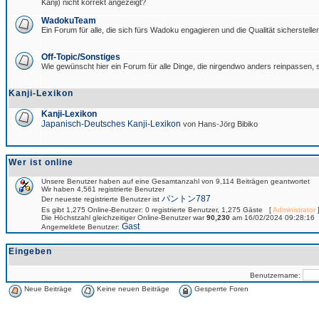
Kanji) nicht korrekt angezeigt?
WadokuTeam
Ein Forum für alle, die sich fürs Wadoku engagieren und die Qualität sicherstellen
Off-Topic/Sonstiges
Wie gewünscht hier ein Forum für alle Dinge, die nirgendwo anders reinpassen, s
Kanji-Lexikon
Kanji-Lexikon
Japanisch-Deutsches Kanji-Lexikon
von Hans-Jörg Bibiko
Wer ist online
Unsere Benutzer haben auf eine Gesamtanzahl von 9,114 Beiträgen geantwortet
Wir haben 4,561 registrierte Benutzer
パントン787
Der neueste registrierte Benutzer ist
Es gibt 1,275 Online-Benutzer: 0 registrierte Benutzer, 1,275 Gäste [
Administrator
]
Die Höchstzahl gleichzeitiger Online-Benutzer war
90,230
am 16/02/2024 09:28:16
Gast
Angemeldete Benutzer:
Eingeben
Benutzername:
Neue Beiträge
Keine neuen Beiträge
Gesperrte Foren