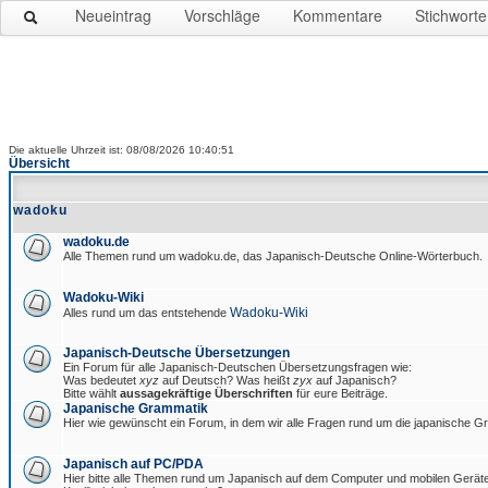
Neueintrag
Vorschläge
Kommentare
Stichworte
Die aktuelle Uhrzeit ist: 08/08/2026 10:40:51
Übersicht
wadoku
wadoku.de
Alle Themen rund um wadoku.de, das Japanisch-Deutsche Online-Wörterbuch.
Wadoku-Wiki
Wadoku-Wiki
Alles rund um das entstehende
Japanisch-Deutsche Übersetzungen
Ein Forum für alle Japanisch-Deutschen Übersetzungsfragen wie:
Was bedeutet
xyz
auf Deutsch? Was heißt
zyx
auf Japanisch?
Bitte wählt
aussagekräftige Überschriften
für eure Beiträge.
Japanische Grammatik
Hier wie gewünscht ein Forum, in dem wir alle Fragen rund um die japanische 
Japanisch auf PC/PDA
Hier bitte alle Themen rund um Japanisch auf dem Computer und mobilen Gerät