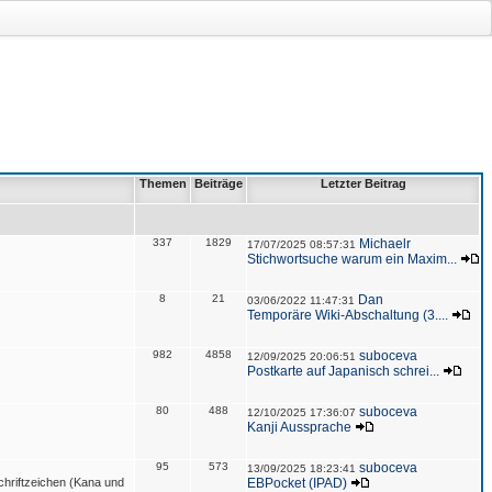
Themen
Beiträge
Letzter Beitrag
337
1829
Michaelr
17/07/2025 08:57:31
Stichwortsuche warum ein Maxim...
8
21
Dan
03/06/2022 11:47:31
Temporäre Wiki-Abschaltung (3....
982
4858
suboceva
12/09/2025 20:06:51
Postkarte auf Japanisch schrei...
80
488
suboceva
12/10/2025 17:36:07
Kanji Aussprache
95
573
suboceva
13/09/2025 18:23:41
hriftzeichen (Kana und
EBPocket (IPAD)