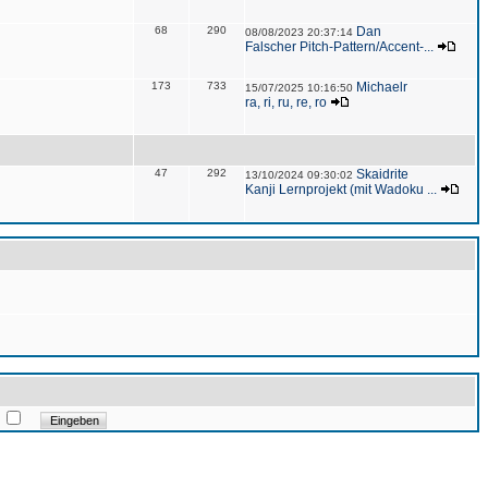
68
290
Dan
08/08/2023 20:37:14
Falscher Pitch-Pattern/Accent-...
173
733
Michaelr
15/07/2025 10:16:50
ra, ri, ru, re, ro
47
292
Skaidrite
13/10/2024 09:30:02
Kanji Lernprojekt (mit Wadoku ...