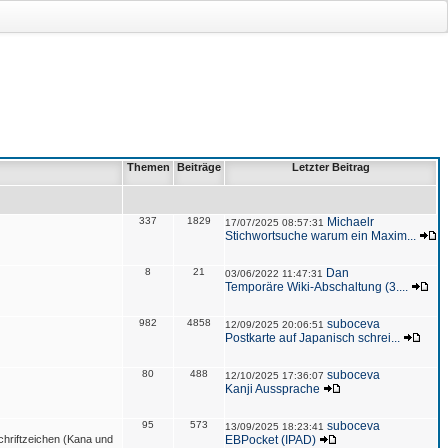
Themen
Beiträge
Letzter Beitrag
337
1829
Michaelr
17/07/2025 08:57:31
Stichwortsuche warum ein Maxim...
8
21
Dan
03/06/2022 11:47:31
Temporäre Wiki-Abschaltung (3....
982
4858
suboceva
12/09/2025 20:06:51
Postkarte auf Japanisch schrei...
80
488
suboceva
12/10/2025 17:36:07
Kanji Aussprache
95
573
suboceva
13/09/2025 18:23:41
hriftzeichen (Kana und
EBPocket (IPAD)