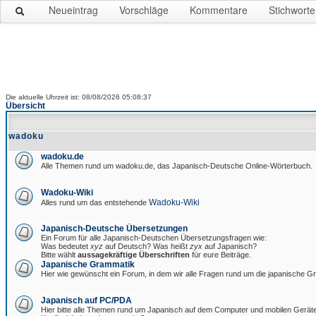
Neueintrag
Vorschläge
Kommentare
Stichworte
Die aktuelle Uhrzeit ist: 08/08/2026 05:08:37
Übersicht
wadoku
wadoku.de
Alle Themen rund um wadoku.de, das Japanisch-Deutsche Online-Wörterbuch.
Wadoku-Wiki
Wadoku-Wiki
Alles rund um das entstehende
Japanisch-Deutsche Übersetzungen
Ein Forum für alle Japanisch-Deutschen Übersetzungsfragen wie:
Was bedeutet
xyz
auf Deutsch? Was heißt
zyx
auf Japanisch?
Bitte wählt
aussagekräftige Überschriften
für eure Beiträge.
Japanische Grammatik
Hier wie gewünscht ein Forum, in dem wir alle Fragen rund um die japanische 
Japanisch auf PC/PDA
Hier bitte alle Themen rund um Japanisch auf dem Computer und mobilen Gerät