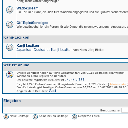
Kanji) nicht korrekt angezeigt?
WadokuTeam
Ein Forum für alle, die sich fürs Wadoku engagieren und die Qualität sicherstellen
Off-Topic/Sonstiges
Wie gewünscht hier ein Forum für alle Dinge, die nirgendwo anders reinpassen, s
Kanji-Lexikon
Kanji-Lexikon
Japanisch-Deutsches Kanji-Lexikon
von Hans-Jörg Bibiko
Wer ist online
Unsere Benutzer haben auf eine Gesamtanzahl von 9,114 Beiträgen geantwortet
Wir haben 4,561 registrierte Benutzer
パントン787
Der neueste registrierte Benutzer ist
Es gibt 1,226 Online-Benutzer: 0 registrierte Benutzer, 1,226 Gäste [
Administrator
]
Die Höchstzahl gleichzeitiger Online-Benutzer war
90,230
am 16/02/2024 09:28:16
Gast
Angemeldete Benutzer:
Eingeben
Benutzername:
Neue Beiträge
Keine neuen Beiträge
Gesperrte Foren