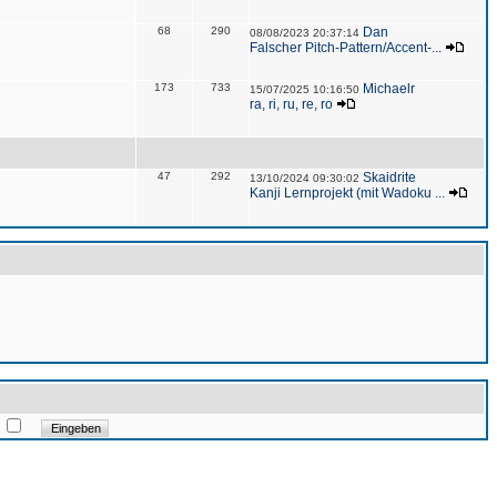
68
290
Dan
08/08/2023 20:37:14
Falscher Pitch-Pattern/Accent-...
173
733
Michaelr
15/07/2025 10:16:50
ra, ri, ru, re, ro
47
292
Skaidrite
13/10/2024 09:30:02
Kanji Lernprojekt (mit Wadoku ...