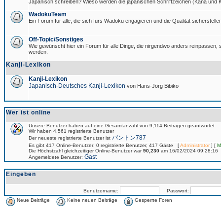
Japanisch schreiben? Wieso werden die japanischen Schriftzeichen (Kana und Ka
WadokuTeam
Ein Forum für alle, die sich fürs Wadoku engagieren und die Qualität sicherstellen
Off-Topic/Sonstiges
Wie gewünscht hier ein Forum für alle Dinge, die nirgendwo anders reinpassen, si
werden.
Kanji-Lexikon
Kanji-Lexikon
Japanisch-Deutsches Kanji-Lexikon
von Hans-Jörg Bibiko
Wer ist online
Unsere Benutzer haben auf eine Gesamtanzahl von 9,114 Beiträgen geantwortet
Wir haben 4,561 registrierte Benutzer
パントン787
Der neueste registrierte Benutzer ist
Es gibt 417 Online-Benutzer: 0 registrierte Benutzer, 417 Gäste [
Administrator
] [
M
Die Höchstzahl gleichzeitiger Online-Benutzer war
90,230
am 16/02/2024 09:28:16
Gast
Angemeldete Benutzer:
Eingeben
Benutzername:
Passwort:
Neue Beiträge
Keine neuen Beiträge
Gesperrte Foren