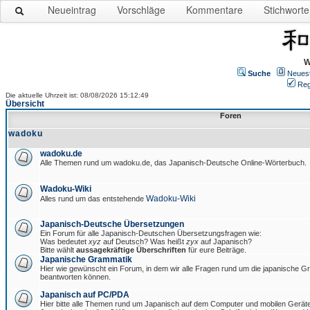
Neueintrag
Vorschläge
Kommentare
Stichworte
W
Suche
Neues
Reg
Die aktuelle Uhrzeit ist: 08/08/2026 15:12:49
Übersicht
Foren
wadoku
wadoku.de
Alle Themen rund um wadoku.de, das Japanisch-Deutsche Online-Wörterbuch.
Wadoku-Wiki
Wadoku-Wiki
Alles rund um das entstehende
Japanisch-Deutsche Übersetzungen
Ein Forum für alle Japanisch-Deutschen Übersetzungsfragen wie:
Was bedeutet
xyz
auf Deutsch? Was heißt
zyx
auf Japanisch?
Bitte wählt
aussagekräftige Überschriften
für eure Beiträge.
Japanische Grammatik
Hier wie gewünscht ein Forum, in dem wir alle Fragen rund um die japanische 
beantworten können.
Japanisch auf PC/PDA
Hier bitte alle Themen rund um Japanisch auf dem Computer und mobilen Gerät