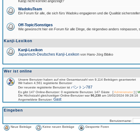
Kanji) nicht korrekt angezeigt?
WadokuTeam
Ein Forum für alle, die sich fürs Wadoku engagieren und die Qualität sicherstellen
Off-Topic/Sonstiges
Wie gewünscht hier ein Forum für alle Dinge, die nirgendwo anders reinpassen, s
Kanji-Lexikon
Kanji-Lexikon
Japanisch-Deutsches Kanji-Lexikon
von Hans-Jörg Bibiko
Wer ist online
Unsere Benutzer haben auf eine Gesamtanzahl von 9,114 Beiträgen geantwortet
Wir haben 4,561 registrierte Benutzer
パントン787
Der neueste registrierte Benutzer ist
Es gibt 147 Online-Benutzer: 0 registrierte Benutzer, 147 Gäste [
Administrator
] [
M
Die Höchstzahl gleichzeitiger Online-Benutzer war
90,230
am 16/02/2024 09:28:16
Gast
Angemeldete Benutzer:
Eingeben
Benutzername:
Neue Beiträge
Keine neuen Beiträge
Gesperrte Foren