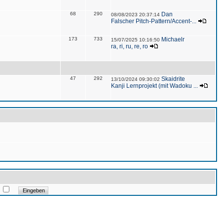
68
290
Dan
08/08/2023 20:37:14
Falscher Pitch-Pattern/Accent-...
173
733
Michaelr
15/07/2025 10:16:50
ra, ri, ru, re, ro
47
292
Skaidrite
13/10/2024 09:30:02
Kanji Lernprojekt (mit Wadoku ...