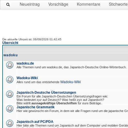
Neueintrag
Vorschläge
Kommentare
Stichworte
Die aktuelle Uhrzeit ist: 06/08/2026 01:42:45
Übersicht
wadoku
wadoku.de
Alle Themen rund um wadoku.de, das Japanisch-Deutsche Online-Wörterbuch.
Wadoku-Wiki
Wadoku-Wiki
Alles rund um das entstehende
Japanisch-Deutsche Übersetzungen
Ein Forum für alle Japanisch-Deutschen Übersetzungsfragen wie:
Was bedeutet
xyz
auf Deutsch? Was heißt
zyx
auf Japanisch?
Bitte wählt
aussagekräftige Überschriften
für eure Beiträge.
Japanische Grammatik
Hier wie gewünscht ein Forum, in dem wir alle Fragen rund um die japanische 
Japanisch auf PC/PDA
Hier bitte alle Themen rund um Japanisch auf dem Computer und mobilen Gerät