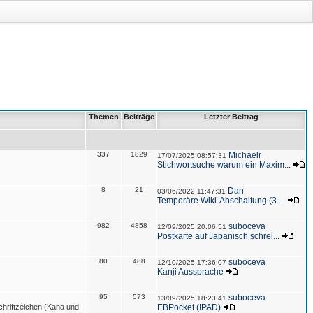
Themen
Beiträge
Letzter Beitrag
337
1829
Michaelr
17/07/2025 08:57:31
Stichwortsuche warum ein Maxim...
8
21
Dan
03/06/2022 11:47:31
Temporäre Wiki-Abschaltung (3....
982
4858
suboceva
12/09/2025 20:06:51
Postkarte auf Japanisch schrei...
80
488
suboceva
12/10/2025 17:36:07
Kanji Aussprache
95
573
suboceva
13/09/2025 18:23:41
hriftzeichen (Kana und
EBPocket (IPAD)