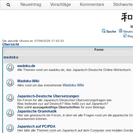
Neueintrag
Vorschläge
Kommentare
Stichworte
W
Suche
Neues
Reg
Die aktuelle Uhrzeit ist: 07/08/2026 17:43:33
Übersicht
Foren
wadoku
wadoku.de
Alle Themen rund um wadoku.de, das Japanisch-Deutsche Online-Wörterbuch.
Wadoku-Wiki
Wadoku-Wiki
Alles rund um das entstehende
Japanisch-Deutsche Übersetzungen
Ein Forum für alle Japanisch-Deutschen Übersetzungsfragen wie:
Was bedeutet
xyz
auf Deutsch? Was heißt
zyx
auf Japanisch?
Bitte wählt
aussagekräftige Überschriften
für eure Beiträge.
Japanische Grammatik
Hier wie gewünscht ein Forum, in dem wir alle Fragen rund um die japanische 
beantworten können.
Japanisch auf PC/PDA
Hier bitte alle Themen rund um Japanisch auf dem Computer und mobilen Gerät