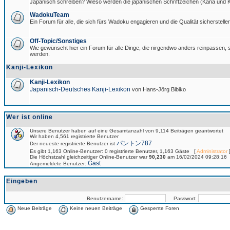
Japanisch schreiben? Wieso werden die japanischen Schriftzeichen (Kana und Ka
WadokuTeam
Ein Forum für alle, die sich fürs Wadoku engagieren und die Qualität sicherstellen
Off-Topic/Sonstiges
Wie gewünscht hier ein Forum für alle Dinge, die nirgendwo anders reinpassen, si
werden.
Kanji-Lexikon
Kanji-Lexikon
Japanisch-Deutsches Kanji-Lexikon
von Hans-Jörg Bibiko
Wer ist online
Unsere Benutzer haben auf eine Gesamtanzahl von 9,114 Beiträgen geantwortet
Wir haben 4,561 registrierte Benutzer
パントン787
Der neueste registrierte Benutzer ist
Es gibt 1,163 Online-Benutzer: 0 registrierte Benutzer, 1,163 Gäste [
Administrator
]
Die Höchstzahl gleichzeitiger Online-Benutzer war
90,230
am 16/02/2024 09:28:16
Gast
Angemeldete Benutzer:
Eingeben
Benutzername:
Passwort:
Neue Beiträge
Keine neuen Beiträge
Gesperrte Foren