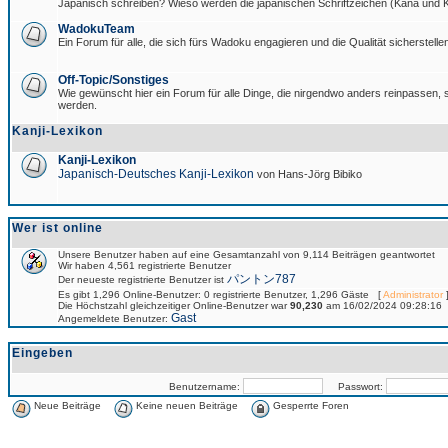
Japanisch schreiben? Wieso werden die japanischen Schriftzeichen (Kana und Ka
WadokuTeam
Ein Forum für alle, die sich fürs Wadoku engagieren und die Qualität sicherstellen
Off-Topic/Sonstiges
Wie gewünscht hier ein Forum für alle Dinge, die nirgendwo anders reinpassen, si
werden.
Kanji-Lexikon
Kanji-Lexikon
Japanisch-Deutsches Kanji-Lexikon
von Hans-Jörg Bibiko
Wer ist online
Unsere Benutzer haben auf eine Gesamtanzahl von 9,114 Beiträgen geantwortet
Wir haben 4,561 registrierte Benutzer
パントン787
Der neueste registrierte Benutzer ist
Es gibt 1,296 Online-Benutzer: 0 registrierte Benutzer, 1,296 Gäste [
Administrator
]
Die Höchstzahl gleichzeitiger Online-Benutzer war
90,230
am 16/02/2024 09:28:16
Gast
Angemeldete Benutzer:
Eingeben
Benutzername:
Passwort:
Neue Beiträge
Keine neuen Beiträge
Gesperrte Foren