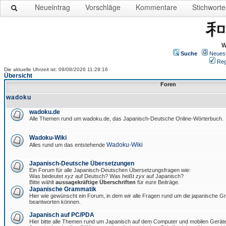
Neueintrag
Vorschläge
Kommentare
Stichworte
W
Suche
Neues
Reg
Die aktuelle Uhrzeit ist: 09/08/2026 11:28:16
Übersicht
Foren
wadoku
wadoku.de
Alle Themen rund um wadoku.de, das Japanisch-Deutsche Online-Wörterbuch.
Wadoku-Wiki
Wadoku-Wiki
Alles rund um das entstehende
Japanisch-Deutsche Übersetzungen
Ein Forum für alle Japanisch-Deutschen Übersetzungsfragen wie:
Was bedeutet
xyz
auf Deutsch? Was heißt
zyx
auf Japanisch?
Bitte wählt
aussagekräftige Überschriften
für eure Beiträge.
Japanische Grammatik
Hier wie gewünscht ein Forum, in dem wir alle Fragen rund um die japanische 
beantworten können.
Japanisch auf PC/PDA
Hier bitte alle Themen rund um Japanisch auf dem Computer und mobilen Gerät