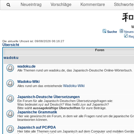
Neueintrag
Vorschläge
Kommentare
Stichworte
W
Suche
Neues
Reg
Die aktuelle Uhrzeit ist: 09/08/2026 06:16:27
Übersicht
Foren
wadoku
wadoku.de
Alle Themen rund um wadoku.de, das Japanisch-Deutsche Online-Wörterbuch.
Wadoku-Wiki
Wadoku-Wiki
Alles rund um das entstehende
Japanisch-Deutsche Übersetzungen
Ein Forum für alle Japanisch-Deutschen Übersetzungsfragen wie:
Was bedeutet
xyz
auf Deutsch? Was heißt
zyx
auf Japanisch?
Bitte wählt
aussagekräftige Überschriften
für eure Beiträge.
Japanische Grammatik
Hier wie gewünscht ein Forum, in dem wir alle Fragen rund um die japanische 
beantworten können.
Japanisch auf PC/PDA
Hier bitte alle Themen rund um Japanisch auf dem Computer und mobilen Gerät