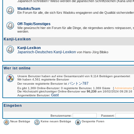
Japanisch schreiben? Wieso werden die japanischen Schriftzeichen (Kana und Ka
WadokuTeam
Ein Forum für alle, die sich fürs Wadoku engagieren und die Qualität sicherstellen
Off-Topic/Sonstiges
Wie gewünscht hier ein Forum für alle Dinge, die nirgendwo anders reinpassen, si
werden.
Kanji-Lexikon
Kanji-Lexikon
Japanisch-Deutsches Kanji-Lexikon
von Hans-Jörg Bibiko
Wer ist online
Unsere Benutzer haben auf eine Gesamtanzahl von 9,114 Beiträgen geantwortet
Wir haben 4,561 registrierte Benutzer
パントン787
Der neueste registrierte Benutzer ist
Es gibt 1,369 Online-Benutzer: 0 registrierte Benutzer, 1,369 Gäste [
Administrator
]
Die Höchstzahl gleichzeitiger Online-Benutzer war
90,230
am 16/02/2024 09:28:16
Gast
Angemeldete Benutzer:
Eingeben
Benutzername:
Passwort:
Neue Beiträge
Keine neuen Beiträge
Gesperrte Foren