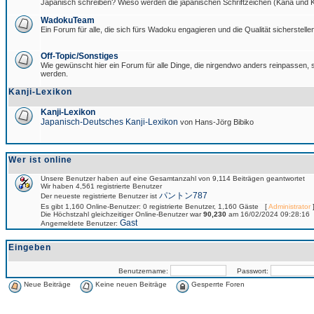
Japanisch schreiben? Wieso werden die japanischen Schriftzeichen (Kana und Ka
WadokuTeam
Ein Forum für alle, die sich fürs Wadoku engagieren und die Qualität sicherstellen
Off-Topic/Sonstiges
Wie gewünscht hier ein Forum für alle Dinge, die nirgendwo anders reinpassen, si
werden.
Kanji-Lexikon
Kanji-Lexikon
Japanisch-Deutsches Kanji-Lexikon
von Hans-Jörg Bibiko
Wer ist online
Unsere Benutzer haben auf eine Gesamtanzahl von 9,114 Beiträgen geantwortet
Wir haben 4,561 registrierte Benutzer
パントン787
Der neueste registrierte Benutzer ist
Es gibt 1,160 Online-Benutzer: 0 registrierte Benutzer, 1,160 Gäste [
Administrator
]
Die Höchstzahl gleichzeitiger Online-Benutzer war
90,230
am 16/02/2024 09:28:16
Gast
Angemeldete Benutzer:
Eingeben
Benutzername:
Passwort:
Neue Beiträge
Keine neuen Beiträge
Gesperrte Foren