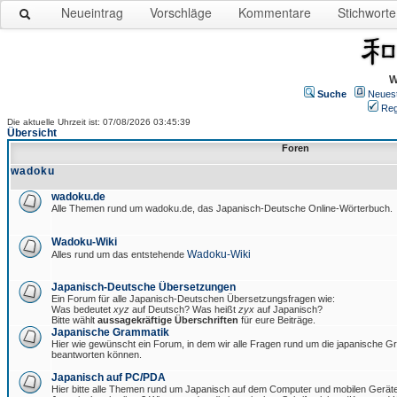
Neueintrag
Vorschläge
Kommentare
Stichworte
W
Suche
Neues
Reg
Die aktuelle Uhrzeit ist: 07/08/2026 03:45:39
Übersicht
Foren
wadoku
wadoku.de
Alle Themen rund um wadoku.de, das Japanisch-Deutsche Online-Wörterbuch.
Wadoku-Wiki
Wadoku-Wiki
Alles rund um das entstehende
Japanisch-Deutsche Übersetzungen
Ein Forum für alle Japanisch-Deutschen Übersetzungsfragen wie:
Was bedeutet
xyz
auf Deutsch? Was heißt
zyx
auf Japanisch?
Bitte wählt
aussagekräftige Überschriften
für eure Beiträge.
Japanische Grammatik
Hier wie gewünscht ein Forum, in dem wir alle Fragen rund um die japanische 
beantworten können.
Japanisch auf PC/PDA
Hier bitte alle Themen rund um Japanisch auf dem Computer und mobilen Gerät