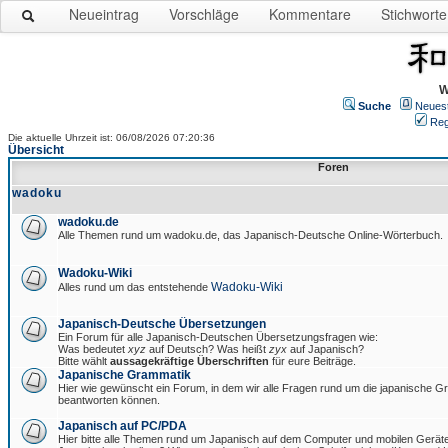
Neueintrag
Vorschläge
Kommentare
Stichworte
W
Suche
Neues
Reg
Die aktuelle Uhrzeit ist: 06/08/2026 07:20:36
Übersicht
Foren
wadoku
wadoku.de
Alle Themen rund um wadoku.de, das Japanisch-Deutsche Online-Wörterbuch.
Wadoku-Wiki
Wadoku-Wiki
Alles rund um das entstehende
Japanisch-Deutsche Übersetzungen
Ein Forum für alle Japanisch-Deutschen Übersetzungsfragen wie:
Was bedeutet
xyz
auf Deutsch? Was heißt
zyx
auf Japanisch?
Bitte wählt
aussagekräftige Überschriften
für eure Beiträge.
Japanische Grammatik
Hier wie gewünscht ein Forum, in dem wir alle Fragen rund um die japanische 
beantworten können.
Japanisch auf PC/PDA
Hier bitte alle Themen rund um Japanisch auf dem Computer und mobilen Gerät