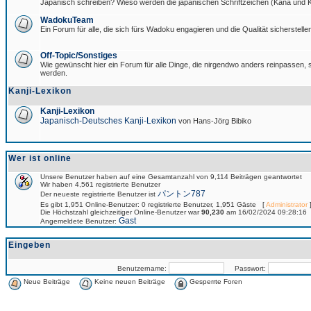
Japanisch schreiben? Wieso werden die japanischen Schriftzeichen (Kana und Ka
WadokuTeam
Ein Forum für alle, die sich fürs Wadoku engagieren und die Qualität sicherstellen
Off-Topic/Sonstiges
Wie gewünscht hier ein Forum für alle Dinge, die nirgendwo anders reinpassen, si
werden.
Kanji-Lexikon
Kanji-Lexikon
Japanisch-Deutsches Kanji-Lexikon
von Hans-Jörg Bibiko
Wer ist online
Unsere Benutzer haben auf eine Gesamtanzahl von 9,114 Beiträgen geantwortet
Wir haben 4,561 registrierte Benutzer
パントン787
Der neueste registrierte Benutzer ist
Es gibt 1,951 Online-Benutzer: 0 registrierte Benutzer, 1,951 Gäste [
Administrator
]
Die Höchstzahl gleichzeitiger Online-Benutzer war
90,230
am 16/02/2024 09:28:16
Gast
Angemeldete Benutzer:
Eingeben
Benutzername:
Passwort:
Neue Beiträge
Keine neuen Beiträge
Gesperrte Foren