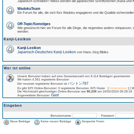
Japanisch schreiben? Wieso werden die japanischen Schriftzeichen (Kana und Ka
WadokuTeam
Ein Forum für alle, die sich fürs Wadoku engagieren und die Qualität sicherstellen
Off-Topic/Sonstiges
Wie gewünscht hier ein Forum für alle Dinge, die nirgendwo anders reinpassen, si
werden.
Kanji-Lexikon
Kanji-Lexikon
Japanisch-Deutsches Kanji-Lexikon
von Hans-Jörg Bibiko
Wer ist online
Unsere Benutzer haben auf eine Gesamtanzahl von 9,114 Beiträgen geantwortet
Wir haben 4,561 registrierte Benutzer
パントン787
Der neueste registrierte Benutzer ist
Es gibt 925 Online-Benutzer: 0 registrierte Benutzer, 925 Gäste [
Administrator
] [
M
Die Höchstzahl gleichzeitiger Online-Benutzer war
90,230
am 16/02/2024 09:28:16
Gast
Angemeldete Benutzer:
Eingeben
Benutzername:
Passwort:
Neue Beiträge
Keine neuen Beiträge
Gesperrte Foren