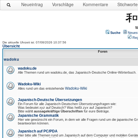
Neueintrag
Vorschläge
Kommentare
Stichworte
W
Suche
Neues
Reg
Die aktuelle Uhrzeit ist: 07/08/2026 10:37:56
Übersicht
Foren
wadoku
wadoku.de
Alle Themen rund um wadoku.de, das Japanisch-Deutsche Online-Wörterbuch.
Wadoku-Wiki
Wadoku-Wiki
Alles rund um das entstehende
Japanisch-Deutsche Übersetzungen
Ein Forum für alle Japanisch-Deutschen Übersetzungsfragen wie:
Was bedeutet
xyz
auf Deutsch? Was heißt
zyx
auf Japanisch?
Bitte wählt
aussagekräftige Überschriften
für eure Beiträge.
Japanische Grammatik
Hier wie gewünscht ein Forum, in dem wir alle Fragen rund um die japanische 
beantworten können.
Japanisch auf PC/PDA
Hier bitte alle Themen rund um Japanisch auf dem Computer und mobilen Gerät