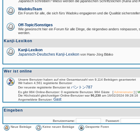
Japanisch schreiben? Wieso werden die japanischen Schriftzeichen (Kana und Ka
WadokuTeam
Ein Forum für alle, die sich fürs Wadoku engagieren und die Qualität sicherstellen
Off-Topic/Sonstiges
Wie gewünscht hier ein Forum für alle Dinge, die nirgendwo anders reinpassen, si
werden.
Kanji-Lexikon
Kanji-Lexikon
Japanisch-Deutsches Kanji-Lexikon
von Hans-Jörg Bibiko
Wer ist online
Unsere Benutzer haben auf eine Gesamtanzahl von 9,114 Beiträgen geantwortet
Wir haben 4,561 registrierte Benutzer
パントン787
Der neueste registrierte Benutzer ist
Es gibt 984 Online-Benutzer: 0 registrierte Benutzer, 984 Gäste [
Administrator
] [
M
Die Höchstzahl gleichzeitiger Online-Benutzer war
90,230
am 16/02/2024 09:28:16
Gast
Angemeldete Benutzer:
Eingeben
Benutzername:
Passwort:
Neue Beiträge
Keine neuen Beiträge
Gesperrte Foren