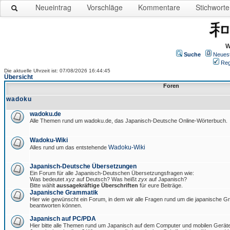
Neueintrag
Vorschläge
Kommentare
Stichworte
W
Suche
Neues
Reg
Die aktuelle Uhrzeit ist: 07/08/2026 16:44:45
Übersicht
Foren
wadoku
wadoku.de
Alle Themen rund um wadoku.de, das Japanisch-Deutsche Online-Wörterbuch.
Wadoku-Wiki
Wadoku-Wiki
Alles rund um das entstehende
Japanisch-Deutsche Übersetzungen
Ein Forum für alle Japanisch-Deutschen Übersetzungsfragen wie:
Was bedeutet
xyz
auf Deutsch? Was heißt
zyx
auf Japanisch?
Bitte wählt
aussagekräftige Überschriften
für eure Beiträge.
Japanische Grammatik
Hier wie gewünscht ein Forum, in dem wir alle Fragen rund um die japanische 
beantworten können.
Japanisch auf PC/PDA
Hier bitte alle Themen rund um Japanisch auf dem Computer und mobilen Gerät