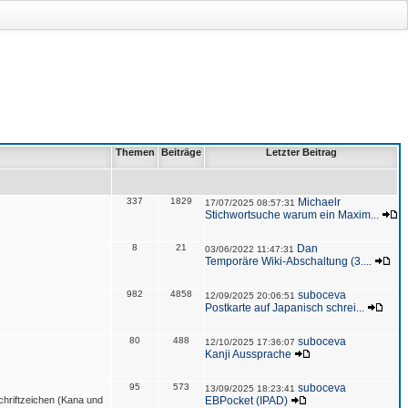
Themen
Beiträge
Letzter Beitrag
337
1829
Michaelr
17/07/2025 08:57:31
Stichwortsuche warum ein Maxim...
8
21
Dan
03/06/2022 11:47:31
Temporäre Wiki-Abschaltung (3....
982
4858
suboceva
12/09/2025 20:06:51
Postkarte auf Japanisch schrei...
80
488
suboceva
12/10/2025 17:36:07
Kanji Aussprache
95
573
suboceva
13/09/2025 18:23:41
hriftzeichen (Kana und
EBPocket (IPAD)