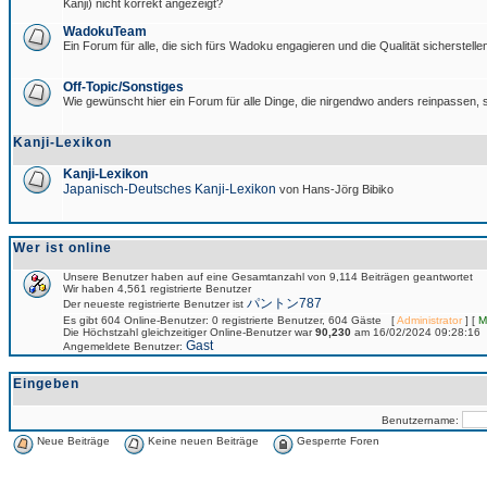
Kanji) nicht korrekt angezeigt?
WadokuTeam
Ein Forum für alle, die sich fürs Wadoku engagieren und die Qualität sicherstellen
Off-Topic/Sonstiges
Wie gewünscht hier ein Forum für alle Dinge, die nirgendwo anders reinpassen, s
Kanji-Lexikon
Kanji-Lexikon
Japanisch-Deutsches Kanji-Lexikon
von Hans-Jörg Bibiko
Wer ist online
Unsere Benutzer haben auf eine Gesamtanzahl von 9,114 Beiträgen geantwortet
Wir haben 4,561 registrierte Benutzer
パントン787
Der neueste registrierte Benutzer ist
Es gibt 604 Online-Benutzer: 0 registrierte Benutzer, 604 Gäste [
Administrator
] [
M
Die Höchstzahl gleichzeitiger Online-Benutzer war
90,230
am 16/02/2024 09:28:16
Gast
Angemeldete Benutzer:
Eingeben
Benutzername:
Neue Beiträge
Keine neuen Beiträge
Gesperrte Foren