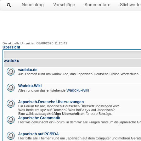
Neueintrag
Vorschläge
Kommentare
Stichworte
Die aktuelle Uhrzeit ist: 08/08/2026 11:25:42
Übersicht
wadoku
wadoku.de
Alle Themen rund um wadoku.de, das Japanisch-Deutsche Online-Wörterbuch.
Wadoku-Wiki
Wadoku-Wiki
Alles rund um das entstehende
Japanisch-Deutsche Übersetzungen
Ein Forum für alle Japanisch-Deutschen Übersetzungsfragen wie:
Was bedeutet
xyz
auf Deutsch? Was heißt
zyx
auf Japanisch?
Bitte wählt
aussagekräftige Überschriften
für eure Beiträge.
Japanische Grammatik
Hier wie gewünscht ein Forum, in dem wir alle Fragen rund um die japanische 
Japanisch auf PC/PDA
Hier bitte alle Themen rund um Japanisch auf dem Computer und mobilen Gerät