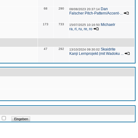
68
290
Dan
08/08/2023 20:37:14
Falscher Pitch-Pattern/Accent-...
173
733
Michaelr
15/07/2025 10:16:50
ra, ri, ru, re, ro
47
292
Skaidrite
13/10/2024 09:30:02
Kanji Lernprojekt (mit Wadoku ...