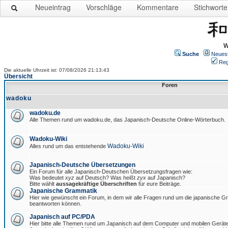
Neueintrag
Vorschläge
Kommentare
Stichworte
W
Suche
Neues
Reg
Die aktuelle Uhrzeit ist: 07/08/2026 21:13:43
Übersicht
Foren
wadoku
wadoku.de
Alle Themen rund um wadoku.de, das Japanisch-Deutsche Online-Wörterbuch.
Wadoku-Wiki
Wadoku-Wiki
Alles rund um das entstehende
Japanisch-Deutsche Übersetzungen
Ein Forum für alle Japanisch-Deutschen Übersetzungsfragen wie:
Was bedeutet
xyz
auf Deutsch? Was heißt
zyx
auf Japanisch?
Bitte wählt
aussagekräftige Überschriften
für eure Beiträge.
Japanische Grammatik
Hier wie gewünscht ein Forum, in dem wir alle Fragen rund um die japanische 
beantworten können.
Japanisch auf PC/PDA
Hier bitte alle Themen rund um Japanisch auf dem Computer und mobilen Gerät