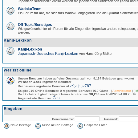
Japanisch schreiben? Wieso werden die japanischen Schriftzeichen (Kana und Ka
WadokuTeam
Ein Forum für alle, die sich fürs Wadoku engagieren und die Qualität sicherstellen
Off-Topic/Sonstiges
Wie gewünscht hier ein Forum für alle Dinge, die nirgendwo anders reinpassen, si
werden.
Kanji-Lexikon
Kanji-Lexikon
Japanisch-Deutsches Kanji-Lexikon
von Hans-Jörg Bibiko
Wer ist online
Unsere Benutzer haben auf eine Gesamtanzahl von 9,114 Beiträgen geantwortet
Wir haben 4,561 registrierte Benutzer
パントン787
Der neueste registrierte Benutzer ist
Es gibt 919 Online-Benutzer: 0 registrierte Benutzer, 919 Gäste [
Administrator
] [
M
Die Höchstzahl gleichzeitiger Online-Benutzer war
90,230
am 16/02/2024 09:28:16
Gast
Angemeldete Benutzer:
Eingeben
Benutzername:
Passwort:
Neue Beiträge
Keine neuen Beiträge
Gesperrte Foren