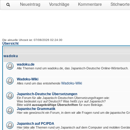
Neueintrag
Vorschläge
Kommentare
Stichworte
Die aktuelle Uhrzeit ist: 07/08/2026 02:24:30
Übersicht
wadoku
wadoku.de
Alle Themen rund um wadoku.de, das Japanisch-Deutsche Online-Wörterbuch.
Wadoku-Wiki
Wadoku-Wiki
Alles rund um das entstehende
Japanisch-Deutsche Übersetzungen
Ein Forum für alle Japanisch-Deutschen Übersetzungsfragen wie:
Was bedeutet
xyz
auf Deutsch? Was heißt
zyx
auf Japanisch?
Bitte wählt
aussagekräftige Überschriften
für eure Beiträge.
Japanische Grammatik
Hier wie gewünscht ein Forum, in dem wir alle Fragen rund um die japanische 
Japanisch auf PC/PDA
Hier bitte alle Themen rund um Japanisch auf dem Computer und mobilen Gerät