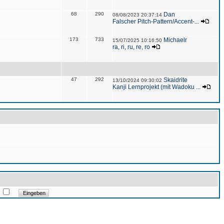
68
290
Dan
08/08/2023 20:37:14
Falscher Pitch-Pattern/Accent-...
173
733
Michaelr
15/07/2025 10:16:50
ra, ri, ru, re, ro
47
292
Skaidrite
13/10/2024 09:30:02
Kanji Lernprojekt (mit Wadoku ...