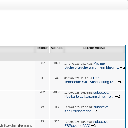
Themen
Beiträge
Letzter Beitrag
337
1829
Michaelr
17/07/2025 08:57:31
Stichwortsuche warum ein Maxim...
8
21
Dan
03/06/2022 11:47:31
Temporäre Wiki-Abschaltung (3....
982
4858
suboceva
12/09/2025 20:06:51
Postkarte auf Japanisch schrei...
80
488
suboceva
12/10/2025 17:36:07
Kanji Aussprache
95
573
suboceva
13/09/2025 18:23:41
hriftzeichen (Kana und
EBPocket (IPAD)