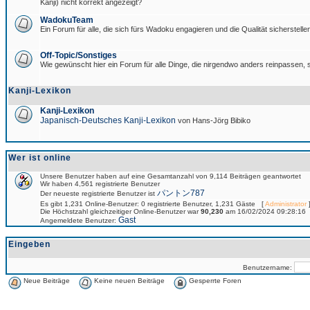
Kanji) nicht korrekt angezeigt?
WadokuTeam
Ein Forum für alle, die sich fürs Wadoku engagieren und die Qualität sicherstellen
Off-Topic/Sonstiges
Wie gewünscht hier ein Forum für alle Dinge, die nirgendwo anders reinpassen, s
Kanji-Lexikon
Kanji-Lexikon
Japanisch-Deutsches Kanji-Lexikon
von Hans-Jörg Bibiko
Wer ist online
Unsere Benutzer haben auf eine Gesamtanzahl von 9,114 Beiträgen geantwortet
Wir haben 4,561 registrierte Benutzer
パントン787
Der neueste registrierte Benutzer ist
Es gibt 1,231 Online-Benutzer: 0 registrierte Benutzer, 1,231 Gäste [
Administrator
]
Die Höchstzahl gleichzeitiger Online-Benutzer war
90,230
am 16/02/2024 09:28:16
Gast
Angemeldete Benutzer:
Eingeben
Benutzername:
Neue Beiträge
Keine neuen Beiträge
Gesperrte Foren