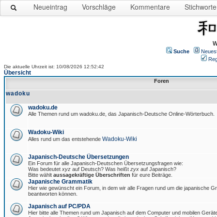
Neueintrag
Vorschläge
Kommentare
Stichworte
W
Suche
Neues
Reg
Die aktuelle Uhrzeit ist: 10/08/2026 12:52:42
Übersicht
Foren
wadoku
wadoku.de
Alle Themen rund um wadoku.de, das Japanisch-Deutsche Online-Wörterbuch.
Wadoku-Wiki
Wadoku-Wiki
Alles rund um das entstehende
Japanisch-Deutsche Übersetzungen
Ein Forum für alle Japanisch-Deutschen Übersetzungsfragen wie:
Was bedeutet
xyz
auf Deutsch? Was heißt
zyx
auf Japanisch?
Bitte wählt
aussagekräftige Überschriften
für eure Beiträge.
Japanische Grammatik
Hier wie gewünscht ein Forum, in dem wir alle Fragen rund um die japanische 
beantworten können.
Japanisch auf PC/PDA
Hier bitte alle Themen rund um Japanisch auf dem Computer und mobilen Gerät