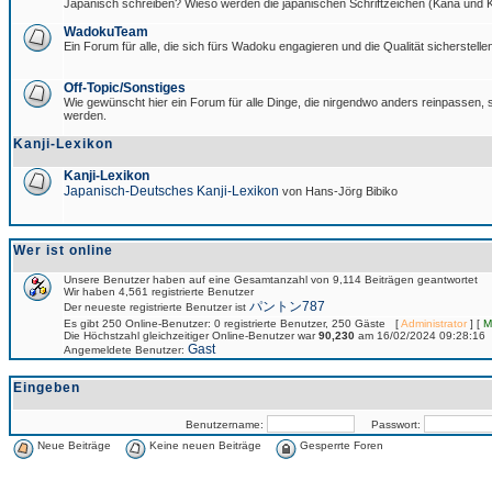
Japanisch schreiben? Wieso werden die japanischen Schriftzeichen (Kana und Ka
WadokuTeam
Ein Forum für alle, die sich fürs Wadoku engagieren und die Qualität sicherstellen
Off-Topic/Sonstiges
Wie gewünscht hier ein Forum für alle Dinge, die nirgendwo anders reinpassen, si
werden.
Kanji-Lexikon
Kanji-Lexikon
Japanisch-Deutsches Kanji-Lexikon
von Hans-Jörg Bibiko
Wer ist online
Unsere Benutzer haben auf eine Gesamtanzahl von 9,114 Beiträgen geantwortet
Wir haben 4,561 registrierte Benutzer
パントン787
Der neueste registrierte Benutzer ist
Es gibt 250 Online-Benutzer: 0 registrierte Benutzer, 250 Gäste [
Administrator
] [
M
Die Höchstzahl gleichzeitiger Online-Benutzer war
90,230
am 16/02/2024 09:28:16
Gast
Angemeldete Benutzer:
Eingeben
Benutzername:
Passwort:
Neue Beiträge
Keine neuen Beiträge
Gesperrte Foren