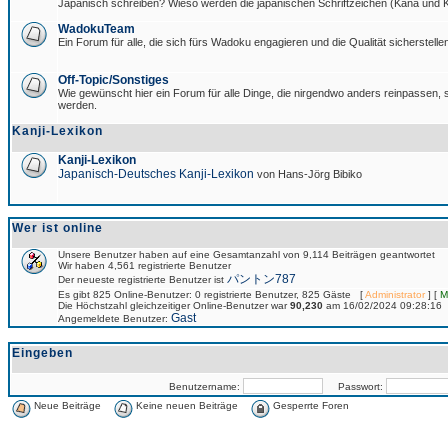
Japanisch schreiben? Wieso werden die japanischen Schriftzeichen (Kana und Ka
WadokuTeam
Ein Forum für alle, die sich fürs Wadoku engagieren und die Qualität sicherstellen
Off-Topic/Sonstiges
Wie gewünscht hier ein Forum für alle Dinge, die nirgendwo anders reinpassen, si
werden.
Kanji-Lexikon
Kanji-Lexikon
Japanisch-Deutsches Kanji-Lexikon
von Hans-Jörg Bibiko
Wer ist online
Unsere Benutzer haben auf eine Gesamtanzahl von 9,114 Beiträgen geantwortet
Wir haben 4,561 registrierte Benutzer
パントン787
Der neueste registrierte Benutzer ist
Es gibt 825 Online-Benutzer: 0 registrierte Benutzer, 825 Gäste [
Administrator
] [
M
Die Höchstzahl gleichzeitiger Online-Benutzer war
90,230
am 16/02/2024 09:28:16
Gast
Angemeldete Benutzer:
Eingeben
Benutzername:
Passwort:
Neue Beiträge
Keine neuen Beiträge
Gesperrte Foren