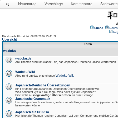
Neueintrag
Vorschläge
Kommentare
Stichworte
W
Suche
Neues
Reg
Die aktuelle Uhrzeit ist: 09/08/2026 15:41:29
Übersicht
Foren
wadoku
wadoku.de
Alle Themen rund um wadoku.de, das Japanisch-Deutsche Online-Wörterbuch.
Wadoku-Wiki
Wadoku-Wiki
Alles rund um das entstehende
Japanisch-Deutsche Übersetzungen
Ein Forum für alle Japanisch-Deutschen Übersetzungsfragen wie:
Was bedeutet
xyz
auf Deutsch? Was heißt
zyx
auf Japanisch?
Bitte wählt
aussagekräftige Überschriften
für eure Beiträge.
Japanische Grammatik
Hier wie gewünscht ein Forum, in dem wir alle Fragen rund um die japanische 
beantworten können.
Japanisch auf PC/PDA
Hier bitte alle Themen rund um Japanisch auf dem Computer und mobilen Gerät