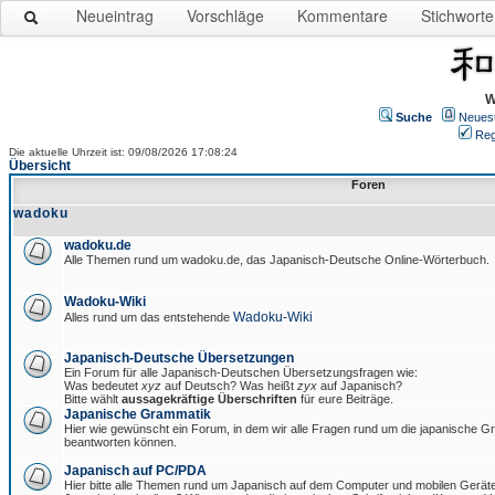
Neueintrag
Vorschläge
Kommentare
Stichworte
W
Suche
Neues
Reg
Die aktuelle Uhrzeit ist: 09/08/2026 17:08:24
Übersicht
Foren
wadoku
wadoku.de
Alle Themen rund um wadoku.de, das Japanisch-Deutsche Online-Wörterbuch.
Wadoku-Wiki
Wadoku-Wiki
Alles rund um das entstehende
Japanisch-Deutsche Übersetzungen
Ein Forum für alle Japanisch-Deutschen Übersetzungsfragen wie:
Was bedeutet
xyz
auf Deutsch? Was heißt
zyx
auf Japanisch?
Bitte wählt
aussagekräftige Überschriften
für eure Beiträge.
Japanische Grammatik
Hier wie gewünscht ein Forum, in dem wir alle Fragen rund um die japanische 
beantworten können.
Japanisch auf PC/PDA
Hier bitte alle Themen rund um Japanisch auf dem Computer und mobilen Gerät