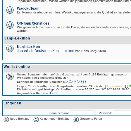
Japanisch schreiben? Wieso werden die japanischen Schriftzeichen (Kana und Ka
WadokuTeam
Ein Forum für alle, die sich fürs Wadoku engagieren und die Qualität sicherstellen
Off-Topic/Sonstiges
Wie gewünscht hier ein Forum für alle Dinge, die nirgendwo anders reinpassen, si
werden.
Kanji-Lexikon
Kanji-Lexikon
Japanisch-Deutsches Kanji-Lexikon
von Hans-Jörg Bibiko
Wer ist online
Unsere Benutzer haben auf eine Gesamtanzahl von 9,114 Beiträgen geantwortet
Wir haben 4,561 registrierte Benutzer
パントン787
Der neueste registrierte Benutzer ist
Es gibt 736 Online-Benutzer: 0 registrierte Benutzer, 736 Gäste [
Administrator
] [
M
Die Höchstzahl gleichzeitiger Online-Benutzer war
90,230
am 16/02/2024 09:28:16
Gast
Angemeldete Benutzer:
Eingeben
Benutzername:
Passwort:
Neue Beiträge
Keine neuen Beiträge
Gesperrte Foren