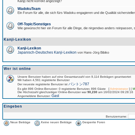
Kanji) nicht korrekt angezeigt?
WadokuTeam
Ein Forum für alle, die sich fürs Wadoku engagieren und die Qualität sicherstellen
Off-Topic/Sonstiges
Wie gewünscht hier ein Forum für alle Dinge, die nirgendwo anders reinpassen, s
Kanji-Lexikon
Kanji-Lexikon
Japanisch-Deutsches Kanji-Lexikon
von Hans-Jörg Bibiko
Wer ist online
Unsere Benutzer haben auf eine Gesamtanzahl von 9,114 Beiträgen geantwortet
Wir haben 4,561 registrierte Benutzer
パントン787
Der neueste registrierte Benutzer ist
Es gibt 896 Online-Benutzer: 0 registrierte Benutzer, 896 Gäste [
Administrator
] [
M
Die Höchstzahl gleichzeitiger Online-Benutzer war
90,230
am 16/02/2024 09:28:16
Gast
Angemeldete Benutzer:
Eingeben
Benutzername:
Neue Beiträge
Keine neuen Beiträge
Gesperrte Foren