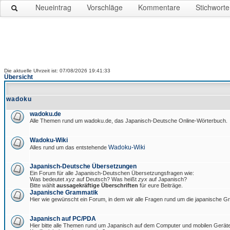
Neueintrag
Vorschläge
Kommentare
Stichworte
Die aktuelle Uhrzeit ist: 07/08/2026 19:41:33
Übersicht
wadoku
wadoku.de
Alle Themen rund um wadoku.de, das Japanisch-Deutsche Online-Wörterbuch.
Wadoku-Wiki
Wadoku-Wiki
Alles rund um das entstehende
Japanisch-Deutsche Übersetzungen
Ein Forum für alle Japanisch-Deutschen Übersetzungsfragen wie:
Was bedeutet
xyz
auf Deutsch? Was heißt
zyx
auf Japanisch?
Bitte wählt
aussagekräftige Überschriften
für eure Beiträge.
Japanische Grammatik
Hier wie gewünscht ein Forum, in dem wir alle Fragen rund um die japanische 
Japanisch auf PC/PDA
Hier bitte alle Themen rund um Japanisch auf dem Computer und mobilen Gerät