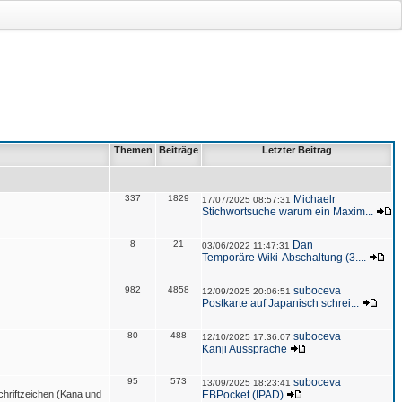
Themen
Beiträge
Letzter Beitrag
337
1829
Michaelr
17/07/2025 08:57:31
Stichwortsuche warum ein Maxim...
8
21
Dan
03/06/2022 11:47:31
Temporäre Wiki-Abschaltung (3....
982
4858
suboceva
12/09/2025 20:06:51
Postkarte auf Japanisch schrei...
80
488
suboceva
12/10/2025 17:36:07
Kanji Aussprache
95
573
suboceva
13/09/2025 18:23:41
hriftzeichen (Kana und
EBPocket (IPAD)