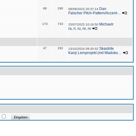
68
290
Dan
08/08/2023 20:37:14
Falscher Pitch-Pattern/Accent-...
173
733
Michaelr
15/07/2025 10:16:50
ra, ri, ru, re, ro
47
292
Skaidrite
13/10/2024 09:30:02
Kanji Lernprojekt (mit Wadoku ...