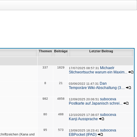
Themen
Beiträge
Letzter Beitrag
337
1829
Michaelr
17/07/2025 08:57:31
Stichwortsuche warum ein Maxim...
8
21
Dan
03/06/2022 11:47:31
Temporäre Wiki-Abschaltung (3....
982
4858
suboceva
12/09/2025 20:06:51
Postkarte auf Japanisch schrei...
80
488
suboceva
12/10/2025 17:36:07
Kanji Aussprache
95
573
suboceva
13/09/2025 18:23:41
hriftzeichen (Kana und
EBPocket (IPAD)