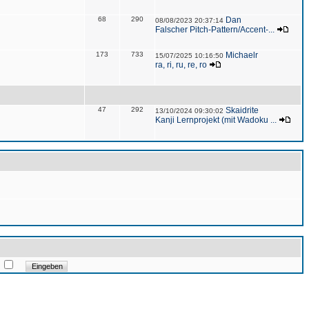
68
290
Dan
08/08/2023 20:37:14
Falscher Pitch-Pattern/Accent-...
173
733
Michaelr
15/07/2025 10:16:50
ra, ri, ru, re, ro
47
292
Skaidrite
13/10/2024 09:30:02
Kanji Lernprojekt (mit Wadoku ...