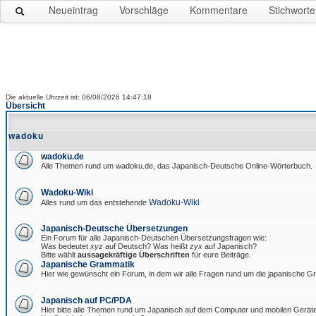
Neueintrag
Vorschläge
Kommentare
Stichworte
Die aktuelle Uhrzeit ist: 06/08/2026 14:47:18
Übersicht
wadoku
wadoku.de
Alle Themen rund um wadoku.de, das Japanisch-Deutsche Online-Wörterbuch.
Wadoku-Wiki
Wadoku-Wiki
Alles rund um das entstehende
Japanisch-Deutsche Übersetzungen
Ein Forum für alle Japanisch-Deutschen Übersetzungsfragen wie:
Was bedeutet
xyz
auf Deutsch? Was heißt
zyx
auf Japanisch?
Bitte wählt
aussagekräftige Überschriften
für eure Beiträge.
Japanische Grammatik
Hier wie gewünscht ein Forum, in dem wir alle Fragen rund um die japanische 
Japanisch auf PC/PDA
Hier bitte alle Themen rund um Japanisch auf dem Computer und mobilen Gerät