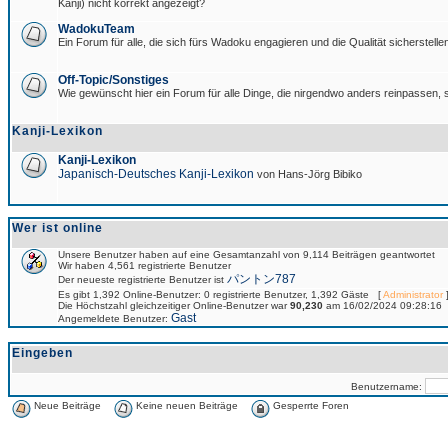
Kanji) nicht korrekt angezeigt?
WadokuTeam
Ein Forum für alle, die sich fürs Wadoku engagieren und die Qualität sicherstellen
Off-Topic/Sonstiges
Wie gewünscht hier ein Forum für alle Dinge, die nirgendwo anders reinpassen, s
Kanji-Lexikon
Kanji-Lexikon
Japanisch-Deutsches Kanji-Lexikon
von Hans-Jörg Bibiko
Wer ist online
Unsere Benutzer haben auf eine Gesamtanzahl von 9,114 Beiträgen geantwortet
Wir haben 4,561 registrierte Benutzer
パントン787
Der neueste registrierte Benutzer ist
Es gibt 1,392 Online-Benutzer: 0 registrierte Benutzer, 1,392 Gäste [
Administrator
]
Die Höchstzahl gleichzeitiger Online-Benutzer war
90,230
am 16/02/2024 09:28:16
Gast
Angemeldete Benutzer:
Eingeben
Benutzername:
Neue Beiträge
Keine neuen Beiträge
Gesperrte Foren