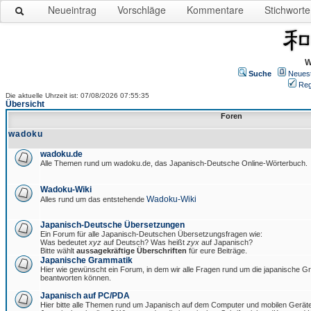
Neueintrag
Vorschläge
Kommentare
Stichworte
W
Suche
Neues
Reg
Die aktuelle Uhrzeit ist: 07/08/2026 07:55:35
Übersicht
Foren
wadoku
wadoku.de
Alle Themen rund um wadoku.de, das Japanisch-Deutsche Online-Wörterbuch.
Wadoku-Wiki
Wadoku-Wiki
Alles rund um das entstehende
Japanisch-Deutsche Übersetzungen
Ein Forum für alle Japanisch-Deutschen Übersetzungsfragen wie:
Was bedeutet
xyz
auf Deutsch? Was heißt
zyx
auf Japanisch?
Bitte wählt
aussagekräftige Überschriften
für eure Beiträge.
Japanische Grammatik
Hier wie gewünscht ein Forum, in dem wir alle Fragen rund um die japanische 
beantworten können.
Japanisch auf PC/PDA
Hier bitte alle Themen rund um Japanisch auf dem Computer und mobilen Gerät