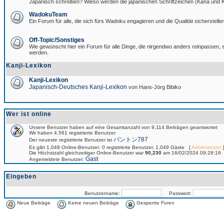
Japanisch schreiben? Wieso werden die japanischen Schriftzeichen (Kana und Ka
WadokuTeam
Ein Forum für alle, die sich fürs Wadoku engagieren und die Qualität sicherstellen
Off-Topic/Sonstiges
Wie gewünscht hier ein Forum für alle Dinge, die nirgendwo anders reinpassen, si
werden.
Kanji-Lexikon
Kanji-Lexikon
Japanisch-Deutsches Kanji-Lexikon
von Hans-Jörg Bibiko
Wer ist online
Unsere Benutzer haben auf eine Gesamtanzahl von 9,114 Beiträgen geantwortet
Wir haben 4,561 registrierte Benutzer
パントン787
Der neueste registrierte Benutzer ist
Es gibt 1,049 Online-Benutzer: 0 registrierte Benutzer, 1,049 Gäste [
Administrator
]
Die Höchstzahl gleichzeitiger Online-Benutzer war
90,230
am 16/02/2024 09:28:16
Gast
Angemeldete Benutzer:
Eingeben
Benutzername:
Passwort:
Neue Beiträge
Keine neuen Beiträge
Gesperrte Foren