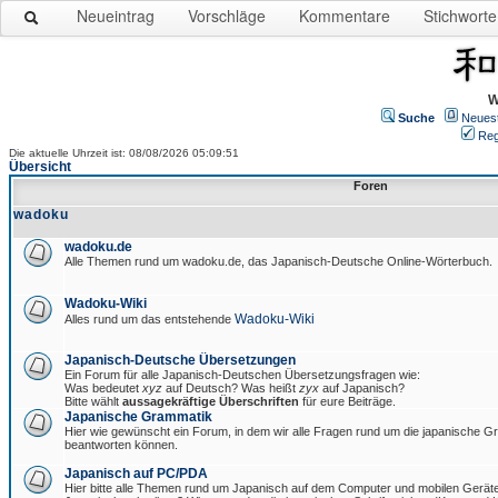
Neueintrag
Vorschläge
Kommentare
Stichworte
W
Suche
Neues
Reg
Die aktuelle Uhrzeit ist: 08/08/2026 05:09:51
Übersicht
Foren
wadoku
wadoku.de
Alle Themen rund um wadoku.de, das Japanisch-Deutsche Online-Wörterbuch.
Wadoku-Wiki
Wadoku-Wiki
Alles rund um das entstehende
Japanisch-Deutsche Übersetzungen
Ein Forum für alle Japanisch-Deutschen Übersetzungsfragen wie:
Was bedeutet
xyz
auf Deutsch? Was heißt
zyx
auf Japanisch?
Bitte wählt
aussagekräftige Überschriften
für eure Beiträge.
Japanische Grammatik
Hier wie gewünscht ein Forum, in dem wir alle Fragen rund um die japanische 
beantworten können.
Japanisch auf PC/PDA
Hier bitte alle Themen rund um Japanisch auf dem Computer und mobilen Gerät