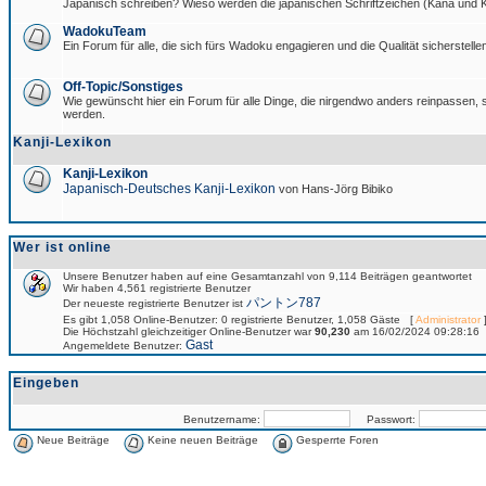
Japanisch schreiben? Wieso werden die japanischen Schriftzeichen (Kana und Ka
WadokuTeam
Ein Forum für alle, die sich fürs Wadoku engagieren und die Qualität sicherstellen
Off-Topic/Sonstiges
Wie gewünscht hier ein Forum für alle Dinge, die nirgendwo anders reinpassen, si
werden.
Kanji-Lexikon
Kanji-Lexikon
Japanisch-Deutsches Kanji-Lexikon
von Hans-Jörg Bibiko
Wer ist online
Unsere Benutzer haben auf eine Gesamtanzahl von 9,114 Beiträgen geantwortet
Wir haben 4,561 registrierte Benutzer
パントン787
Der neueste registrierte Benutzer ist
Es gibt 1,058 Online-Benutzer: 0 registrierte Benutzer, 1,058 Gäste [
Administrator
]
Die Höchstzahl gleichzeitiger Online-Benutzer war
90,230
am 16/02/2024 09:28:16
Gast
Angemeldete Benutzer:
Eingeben
Benutzername:
Passwort:
Neue Beiträge
Keine neuen Beiträge
Gesperrte Foren