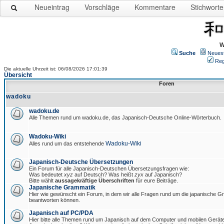
Neueintrag
Vorschläge
Kommentare
Stichworte
W
Suche
Neues
Reg
Die aktuelle Uhrzeit ist: 06/08/2026 17:01:39
Übersicht
Foren
wadoku
wadoku.de
Alle Themen rund um wadoku.de, das Japanisch-Deutsche Online-Wörterbuch.
Wadoku-Wiki
Wadoku-Wiki
Alles rund um das entstehende
Japanisch-Deutsche Übersetzungen
Ein Forum für alle Japanisch-Deutschen Übersetzungsfragen wie:
Was bedeutet
xyz
auf Deutsch? Was heißt
zyx
auf Japanisch?
Bitte wählt
aussagekräftige Überschriften
für eure Beiträge.
Japanische Grammatik
Hier wie gewünscht ein Forum, in dem wir alle Fragen rund um die japanische 
beantworten können.
Japanisch auf PC/PDA
Hier bitte alle Themen rund um Japanisch auf dem Computer und mobilen Gerät