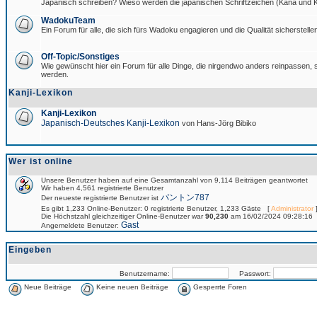
Japanisch schreiben? Wieso werden die japanischen Schriftzeichen (Kana und Ka
WadokuTeam
Ein Forum für alle, die sich fürs Wadoku engagieren und die Qualität sicherstellen
Off-Topic/Sonstiges
Wie gewünscht hier ein Forum für alle Dinge, die nirgendwo anders reinpassen, si
werden.
Kanji-Lexikon
Kanji-Lexikon
Japanisch-Deutsches Kanji-Lexikon
von Hans-Jörg Bibiko
Wer ist online
Unsere Benutzer haben auf eine Gesamtanzahl von 9,114 Beiträgen geantwortet
Wir haben 4,561 registrierte Benutzer
パントン787
Der neueste registrierte Benutzer ist
Es gibt 1,233 Online-Benutzer: 0 registrierte Benutzer, 1,233 Gäste [
Administrator
]
Die Höchstzahl gleichzeitiger Online-Benutzer war
90,230
am 16/02/2024 09:28:16
Gast
Angemeldete Benutzer:
Eingeben
Benutzername:
Passwort:
Neue Beiträge
Keine neuen Beiträge
Gesperrte Foren