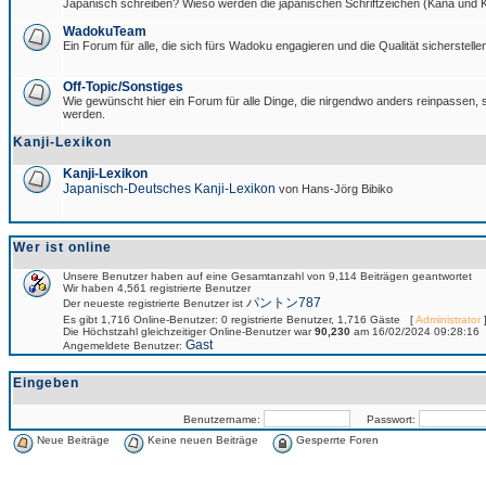
Japanisch schreiben? Wieso werden die japanischen Schriftzeichen (Kana und Ka
WadokuTeam
Ein Forum für alle, die sich fürs Wadoku engagieren und die Qualität sicherstellen
Off-Topic/Sonstiges
Wie gewünscht hier ein Forum für alle Dinge, die nirgendwo anders reinpassen, si
werden.
Kanji-Lexikon
Kanji-Lexikon
Japanisch-Deutsches Kanji-Lexikon
von Hans-Jörg Bibiko
Wer ist online
Unsere Benutzer haben auf eine Gesamtanzahl von 9,114 Beiträgen geantwortet
Wir haben 4,561 registrierte Benutzer
パントン787
Der neueste registrierte Benutzer ist
Es gibt 1,716 Online-Benutzer: 0 registrierte Benutzer, 1,716 Gäste [
Administrator
]
Die Höchstzahl gleichzeitiger Online-Benutzer war
90,230
am 16/02/2024 09:28:16
Gast
Angemeldete Benutzer:
Eingeben
Benutzername:
Passwort:
Neue Beiträge
Keine neuen Beiträge
Gesperrte Foren