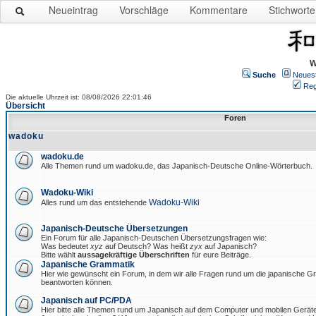
Neueintrag
Vorschläge
Kommentare
Stichworte
W
Suche
Neues
Reg
Die aktuelle Uhrzeit ist: 08/08/2026 22:01:46
Übersicht
Foren
wadoku
wadoku.de
Alle Themen rund um wadoku.de, das Japanisch-Deutsche Online-Wörterbuch.
Wadoku-Wiki
Wadoku-Wiki
Alles rund um das entstehende
Japanisch-Deutsche Übersetzungen
Ein Forum für alle Japanisch-Deutschen Übersetzungsfragen wie:
Was bedeutet
xyz
auf Deutsch? Was heißt
zyx
auf Japanisch?
Bitte wählt
aussagekräftige Überschriften
für eure Beiträge.
Japanische Grammatik
Hier wie gewünscht ein Forum, in dem wir alle Fragen rund um die japanische 
beantworten können.
Japanisch auf PC/PDA
Hier bitte alle Themen rund um Japanisch auf dem Computer und mobilen Gerät