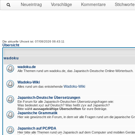
Neueintrag
Vorschläge
Kommentare
Stichworte
Die aktuelle Uhrzeit ist: 07/08/2026 06:43:11
Übersicht
wadoku
wadoku.de
Alle Themen rund um wadoku.de, das Japanisch-Deutsche Online-Wörterbuch.
Wadoku-Wiki
Wadoku-Wiki
Alles rund um das entstehende
Japanisch-Deutsche Übersetzungen
Ein Forum für alle Japanisch-Deutschen Übersetzungsfragen wie:
Was bedeutet
xyz
auf Deutsch? Was heißt
zyx
auf Japanisch?
Bitte wählt
aussagekräftige Überschriften
für eure Beiträge.
Japanische Grammatik
Hier wie gewünscht ein Forum, in dem wir alle Fragen rund um die japanische 
Japanisch auf PC/PDA
Hier bitte alle Themen rund um Japanisch auf dem Computer und mobilen Gerät