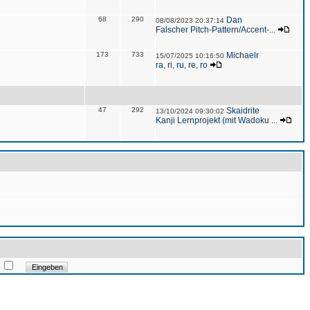
68
290
Dan
08/08/2023 20:37:14
Falscher Pitch-Pattern/Accent-...
173
733
Michaelr
15/07/2025 10:16:50
ra, ri, ru, re, ro
47
292
Skaidrite
13/10/2024 09:30:02
Kanji Lernprojekt (mit Wadoku ...