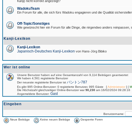
Kanji) nicht korrekt angezeigt?
WadokuTeam
Ein Forum für alle, die sich fürs Wadoku engagieren und die Qualität sicherstellen
Off-Topic/Sonstiges
Wie gewünscht hier ein Forum für alle Dinge, die nirgendwo anders reinpassen, s
Kanji-Lexikon
Kanji-Lexikon
Japanisch-Deutsches Kanji-Lexikon
von Hans-Jörg Bibiko
Wer ist online
Unsere Benutzer haben auf eine Gesamtanzahl von 9,114 Beiträgen geantwortet
Wir haben 4,561 registrierte Benutzer
パントン787
Der neueste registrierte Benutzer ist
Es gibt 995 Online-Benutzer: 0 registrierte Benutzer, 995 Gäste [
Administrator
] [
M
Die Höchstzahl gleichzeitiger Online-Benutzer war
90,230
am 16/02/2024 09:28:16
Gast
Angemeldete Benutzer:
Eingeben
Benutzername:
Neue Beiträge
Keine neuen Beiträge
Gesperrte Foren