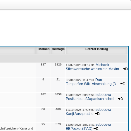
Themen
Beiträge
Letzter Beitrag
337
1829
Michaelr
17/07/2025 08:57:31
Stichwortsuche warum ein Maxim...
8
21
Dan
03/06/2022 11:47:31
Temporäre Wiki-Abschaltung (3....
982
4858
suboceva
12/09/2025 20:06:51
Postkarte auf Japanisch schrei...
80
488
suboceva
12/10/2025 17:36:07
Kanji Aussprache
95
573
suboceva
13/09/2025 18:23:41
hriftzeichen (Kana und
EBPocket (IPAD)