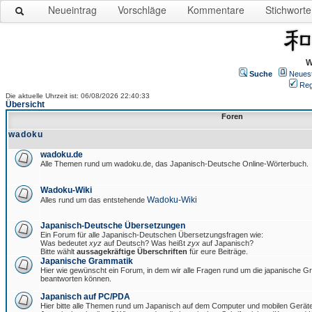
Neueintrag
Vorschläge
Kommentare
Stichworte
W
Suche
Neues
Reg
Die aktuelle Uhrzeit ist: 06/08/2026 22:40:33
Übersicht
Foren
wadoku
wadoku.de
Alle Themen rund um wadoku.de, das Japanisch-Deutsche Online-Wörterbuch.
Wadoku-Wiki
Wadoku-Wiki
Alles rund um das entstehende
Japanisch-Deutsche Übersetzungen
Ein Forum für alle Japanisch-Deutschen Übersetzungsfragen wie:
Was bedeutet
xyz
auf Deutsch? Was heißt
zyx
auf Japanisch?
Bitte wählt
aussagekräftige Überschriften
für eure Beiträge.
Japanische Grammatik
Hier wie gewünscht ein Forum, in dem wir alle Fragen rund um die japanische 
beantworten können.
Japanisch auf PC/PDA
Hier bitte alle Themen rund um Japanisch auf dem Computer und mobilen Gerät