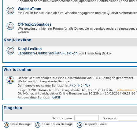
Japanisch schreiben? Wieso werden die japanischen Schriftzeichen (Kana und Ka
WadokuTeam
Ein Forum für alle, die sich fürs Wadoku engagieren und die Qualität sicherstellen
Off-Topic/Sonstiges
Wie gewünscht hier ein Forum für alle Dinge, die nirgendwo anders reinpassen, si
werden.
Kanji-Lexikon
Kanji-Lexikon
Japanisch-Deutsches Kanji-Lexikon
von Hans-Jörg Bibiko
Wer ist online
Unsere Benutzer haben auf eine Gesamtanzahl von 9,114 Beiträgen geantwortet
Wir haben 4,561 registrierte Benutzer
パントン787
Der neueste registrierte Benutzer ist
Es gibt 1,201 Online-Benutzer: 0 registrierte Benutzer, 1,201 Gäste [
Administrator
]
Die Höchstzahl gleichzeitiger Online-Benutzer war
90,230
am 16/02/2024 09:28:16
Gast
Angemeldete Benutzer:
Eingeben
Benutzername:
Passwort:
Neue Beiträge
Keine neuen Beiträge
Gesperrte Foren