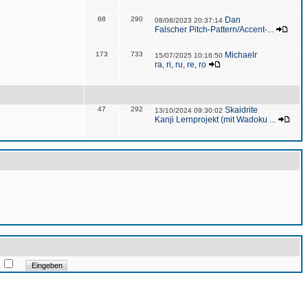
68
290
Dan
08/08/2023 20:37:14
Falscher Pitch-Pattern/Accent-...
173
733
Michaelr
15/07/2025 10:16:50
ra, ri, ru, re, ro
47
292
Skaidrite
13/10/2024 09:30:02
Kanji Lernprojekt (mit Wadoku ...