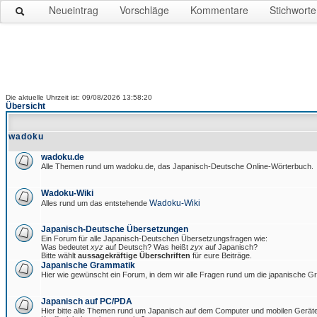
Neueintrag
Vorschläge
Kommentare
Stichworte
Die aktuelle Uhrzeit ist: 09/08/2026 13:58:20
Übersicht
wadoku
wadoku.de
Alle Themen rund um wadoku.de, das Japanisch-Deutsche Online-Wörterbuch.
Wadoku-Wiki
Wadoku-Wiki
Alles rund um das entstehende
Japanisch-Deutsche Übersetzungen
Ein Forum für alle Japanisch-Deutschen Übersetzungsfragen wie:
Was bedeutet
xyz
auf Deutsch? Was heißt
zyx
auf Japanisch?
Bitte wählt
aussagekräftige Überschriften
für eure Beiträge.
Japanische Grammatik
Hier wie gewünscht ein Forum, in dem wir alle Fragen rund um die japanische 
Japanisch auf PC/PDA
Hier bitte alle Themen rund um Japanisch auf dem Computer und mobilen Gerät