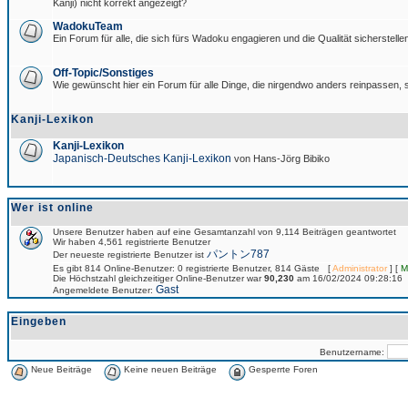
Kanji) nicht korrekt angezeigt?
WadokuTeam
Ein Forum für alle, die sich fürs Wadoku engagieren und die Qualität sicherstellen
Off-Topic/Sonstiges
Wie gewünscht hier ein Forum für alle Dinge, die nirgendwo anders reinpassen, s
Kanji-Lexikon
Kanji-Lexikon
Japanisch-Deutsches Kanji-Lexikon
von Hans-Jörg Bibiko
Wer ist online
Unsere Benutzer haben auf eine Gesamtanzahl von 9,114 Beiträgen geantwortet
Wir haben 4,561 registrierte Benutzer
パントン787
Der neueste registrierte Benutzer ist
Es gibt 814 Online-Benutzer: 0 registrierte Benutzer, 814 Gäste [
Administrator
] [
M
Die Höchstzahl gleichzeitiger Online-Benutzer war
90,230
am 16/02/2024 09:28:16
Gast
Angemeldete Benutzer:
Eingeben
Benutzername:
Neue Beiträge
Keine neuen Beiträge
Gesperrte Foren