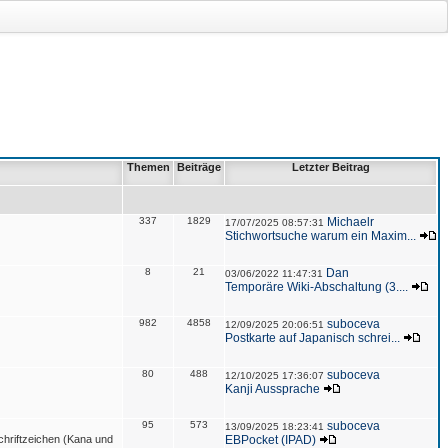
Themen
Beiträge
Letzter Beitrag
337
1829
Michaelr
17/07/2025 08:57:31
Stichwortsuche warum ein Maxim...
8
21
Dan
03/06/2022 11:47:31
Temporäre Wiki-Abschaltung (3....
982
4858
suboceva
12/09/2025 20:06:51
Postkarte auf Japanisch schrei...
80
488
suboceva
12/10/2025 17:36:07
Kanji Aussprache
95
573
suboceva
13/09/2025 18:23:41
hriftzeichen (Kana und
EBPocket (IPAD)