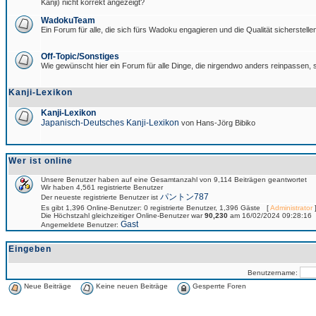
Kanji) nicht korrekt angezeigt?
WadokuTeam
Ein Forum für alle, die sich fürs Wadoku engagieren und die Qualität sicherstellen
Off-Topic/Sonstiges
Wie gewünscht hier ein Forum für alle Dinge, die nirgendwo anders reinpassen, s
Kanji-Lexikon
Kanji-Lexikon
Japanisch-Deutsches Kanji-Lexikon
von Hans-Jörg Bibiko
Wer ist online
Unsere Benutzer haben auf eine Gesamtanzahl von 9,114 Beiträgen geantwortet
Wir haben 4,561 registrierte Benutzer
パントン787
Der neueste registrierte Benutzer ist
Es gibt 1,396 Online-Benutzer: 0 registrierte Benutzer, 1,396 Gäste [
Administrator
]
Die Höchstzahl gleichzeitiger Online-Benutzer war
90,230
am 16/02/2024 09:28:16
Gast
Angemeldete Benutzer:
Eingeben
Benutzername:
Neue Beiträge
Keine neuen Beiträge
Gesperrte Foren