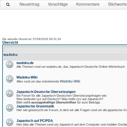
Neueintrag
Vorschläge
Kommentare
Stichworte
Die aktuelle Uhrzeit ist: 07/08/2026 09:31:34
Übersicht
wadoku
wadoku.de
Alle Themen rund um wadoku.de, das Japanisch-Deutsche Online-Wörterbuch.
Wadoku-Wiki
Wadoku-Wiki
Alles rund um das entstehende
Japanisch-Deutsche Übersetzungen
Ein Forum für alle Japanisch-Deutschen Übersetzungsfragen wie:
Was bedeutet
xyz
auf Deutsch? Was heißt
zyx
auf Japanisch?
Bitte wählt
aussagekräftige Überschriften
für eure Beiträge.
Japanische Grammatik
Hier wie gewünscht ein Forum, in dem wir alle Fragen rund um die japanische 
Japanisch auf PC/PDA
Hier bitte alle Themen rund um Japanisch auf dem Computer und mobilen Gerät