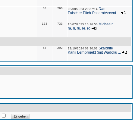
68
290
Dan
08/08/2023 20:37:14
Falscher Pitch-Pattern/Accent-...
173
733
Michaelr
15/07/2025 10:16:50
ra, ri, ru, re, ro
47
292
Skaidrite
13/10/2024 09:30:02
Kanji Lernprojekt (mit Wadoku ...