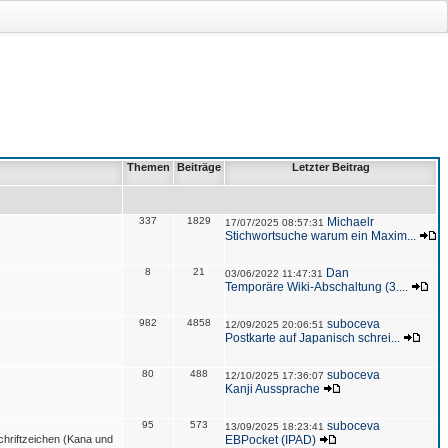
Themen
Beiträge
Letzter Beitrag
337
1829
Michaelr
17/07/2025 08:57:31
Stichwortsuche warum ein Maxim...
8
21
Dan
03/06/2022 11:47:31
Temporäre Wiki-Abschaltung (3....
982
4858
suboceva
12/09/2025 20:06:51
Postkarte auf Japanisch schrei...
80
488
suboceva
12/10/2025 17:36:07
Kanji Aussprache
95
573
suboceva
13/09/2025 18:23:41
hriftzeichen (Kana und
EBPocket (IPAD)