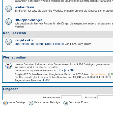
Japanisch schreiben? Wieso werden die japanischen Schriftzeichen (Kana und Ka
WadokuTeam
Ein Forum für alle, die sich fürs Wadoku engagieren und die Qualität sicherstellen
Off-Topic/Sonstiges
Wie gewünscht hier ein Forum für alle Dinge, die nirgendwo anders reinpassen, si
werden.
Kanji-Lexikon
Kanji-Lexikon
Japanisch-Deutsches Kanji-Lexikon
von Hans-Jörg Bibiko
Wer ist online
Unsere Benutzer haben auf eine Gesamtanzahl von 9,114 Beiträgen geantwortet
Wir haben 4,561 registrierte Benutzer
パントン787
Der neueste registrierte Benutzer ist
Es gibt 867 Online-Benutzer: 0 registrierte Benutzer, 867 Gäste [
Administrator
] [
M
Die Höchstzahl gleichzeitiger Online-Benutzer war
90,230
am 16/02/2024 09:28:16
Gast
Angemeldete Benutzer:
Eingeben
Benutzername:
Passwort:
Neue Beiträge
Keine neuen Beiträge
Gesperrte Foren