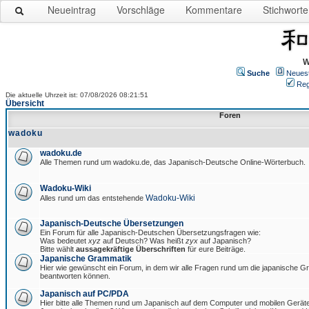
Neueintrag
Vorschläge
Kommentare
Stichworte
W
Suche
Neues
Reg
Die aktuelle Uhrzeit ist: 07/08/2026 08:21:51
Übersicht
Foren
wadoku
wadoku.de
Alle Themen rund um wadoku.de, das Japanisch-Deutsche Online-Wörterbuch.
Wadoku-Wiki
Wadoku-Wiki
Alles rund um das entstehende
Japanisch-Deutsche Übersetzungen
Ein Forum für alle Japanisch-Deutschen Übersetzungsfragen wie:
Was bedeutet
xyz
auf Deutsch? Was heißt
zyx
auf Japanisch?
Bitte wählt
aussagekräftige Überschriften
für eure Beiträge.
Japanische Grammatik
Hier wie gewünscht ein Forum, in dem wir alle Fragen rund um die japanische 
beantworten können.
Japanisch auf PC/PDA
Hier bitte alle Themen rund um Japanisch auf dem Computer und mobilen Gerät