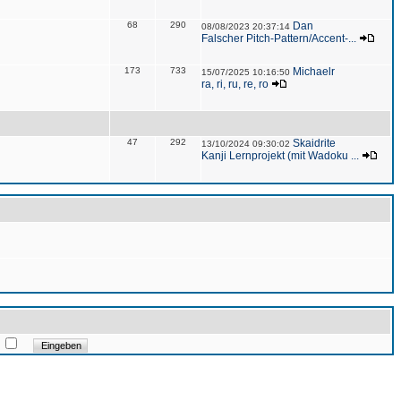
68
290
Dan
08/08/2023 20:37:14
Falscher Pitch-Pattern/Accent-...
173
733
Michaelr
15/07/2025 10:16:50
ra, ri, ru, re, ro
47
292
Skaidrite
13/10/2024 09:30:02
Kanji Lernprojekt (mit Wadoku ...