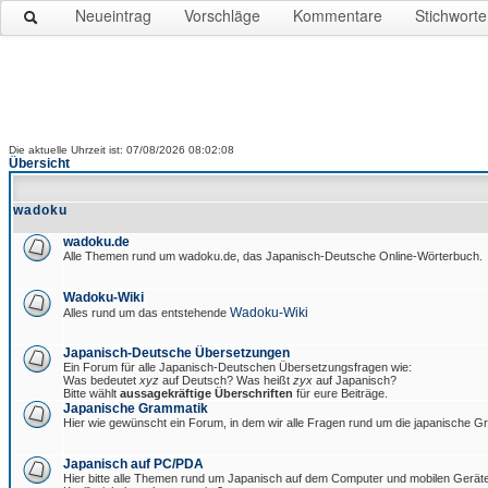
Neueintrag
Vorschläge
Kommentare
Stichworte
Die aktuelle Uhrzeit ist: 07/08/2026 08:02:08
Übersicht
wadoku
wadoku.de
Alle Themen rund um wadoku.de, das Japanisch-Deutsche Online-Wörterbuch.
Wadoku-Wiki
Wadoku-Wiki
Alles rund um das entstehende
Japanisch-Deutsche Übersetzungen
Ein Forum für alle Japanisch-Deutschen Übersetzungsfragen wie:
Was bedeutet
xyz
auf Deutsch? Was heißt
zyx
auf Japanisch?
Bitte wählt
aussagekräftige Überschriften
für eure Beiträge.
Japanische Grammatik
Hier wie gewünscht ein Forum, in dem wir alle Fragen rund um die japanische 
Japanisch auf PC/PDA
Hier bitte alle Themen rund um Japanisch auf dem Computer und mobilen Gerät