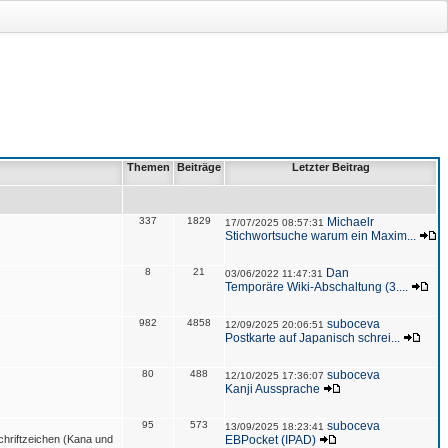
Themen
Beiträge
Letzter Beitrag
337
1829
Michaelr
17/07/2025 08:57:31
Stichwortsuche warum ein Maxim...
8
21
Dan
03/06/2022 11:47:31
Temporäre Wiki-Abschaltung (3....
982
4858
suboceva
12/09/2025 20:06:51
Postkarte auf Japanisch schrei...
80
488
suboceva
12/10/2025 17:36:07
Kanji Aussprache
95
573
suboceva
13/09/2025 18:23:41
hriftzeichen (Kana und
EBPocket (IPAD)