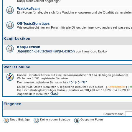
Kanji) nicht korrekt angezeigt?
WadokuTeam
Ein Forum für alle, die sich fürs Wadoku engagieren und die Qualität sicherstellen
Off-Topic/Sonstiges
Wie gewünscht hier ein Forum für alle Dinge, die nirgendwo anders reinpassen, s
Kanji-Lexikon
Kanji-Lexikon
Japanisch-Deutsches Kanji-Lexikon
von Hans-Jörg Bibiko
Wer ist online
Unsere Benutzer haben auf eine Gesamtanzahl von 9,114 Beiträgen geantwortet
Wir haben 4,561 registrierte Benutzer
パントン787
Der neueste registrierte Benutzer ist
Es gibt 935 Online-Benutzer: 0 registrierte Benutzer, 935 Gäste [
Administrator
] [
M
Die Höchstzahl gleichzeitiger Online-Benutzer war
90,230
am 16/02/2024 09:28:16
Gast
Angemeldete Benutzer:
Eingeben
Benutzername:
Neue Beiträge
Keine neuen Beiträge
Gesperrte Foren