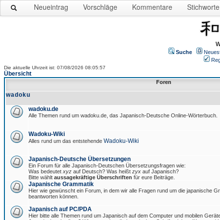
Neueintrag
Vorschläge
Kommentare
Stichworte
W
Suche
Neues
Reg
Die aktuelle Uhrzeit ist: 07/08/2026 08:05:57
Übersicht
Foren
wadoku
wadoku.de
Alle Themen rund um wadoku.de, das Japanisch-Deutsche Online-Wörterbuch.
Wadoku-Wiki
Wadoku-Wiki
Alles rund um das entstehende
Japanisch-Deutsche Übersetzungen
Ein Forum für alle Japanisch-Deutschen Übersetzungsfragen wie:
Was bedeutet
xyz
auf Deutsch? Was heißt
zyx
auf Japanisch?
Bitte wählt
aussagekräftige Überschriften
für eure Beiträge.
Japanische Grammatik
Hier wie gewünscht ein Forum, in dem wir alle Fragen rund um die japanische 
beantworten können.
Japanisch auf PC/PDA
Hier bitte alle Themen rund um Japanisch auf dem Computer und mobilen Gerät