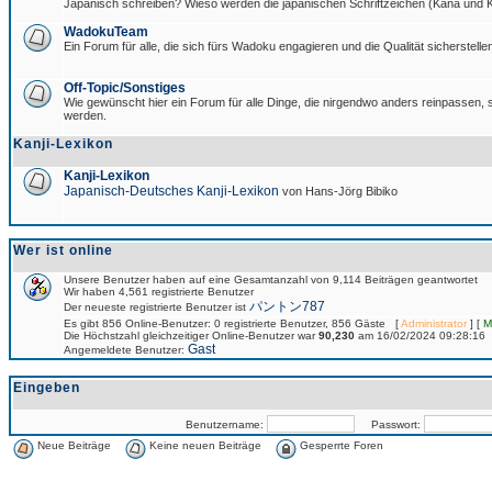
Japanisch schreiben? Wieso werden die japanischen Schriftzeichen (Kana und Ka
WadokuTeam
Ein Forum für alle, die sich fürs Wadoku engagieren und die Qualität sicherstellen
Off-Topic/Sonstiges
Wie gewünscht hier ein Forum für alle Dinge, die nirgendwo anders reinpassen, si
werden.
Kanji-Lexikon
Kanji-Lexikon
Japanisch-Deutsches Kanji-Lexikon
von Hans-Jörg Bibiko
Wer ist online
Unsere Benutzer haben auf eine Gesamtanzahl von 9,114 Beiträgen geantwortet
Wir haben 4,561 registrierte Benutzer
パントン787
Der neueste registrierte Benutzer ist
Es gibt 856 Online-Benutzer: 0 registrierte Benutzer, 856 Gäste [
Administrator
] [
M
Die Höchstzahl gleichzeitiger Online-Benutzer war
90,230
am 16/02/2024 09:28:16
Gast
Angemeldete Benutzer:
Eingeben
Benutzername:
Passwort:
Neue Beiträge
Keine neuen Beiträge
Gesperrte Foren