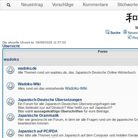
Neueintrag
Vorschläge
Kommentare
Stichworte
W
Suche
Neues
Reg
Die aktuelle Uhrzeit ist: 08/08/2026 11:57:04
Übersicht
Foren
wadoku
wadoku.de
Alle Themen rund um wadoku.de, das Japanisch-Deutsche Online-Wörterbuch.
Wadoku-Wiki
Wadoku-Wiki
Alles rund um das entstehende
Japanisch-Deutsche Übersetzungen
Ein Forum für alle Japanisch-Deutschen Übersetzungsfragen wie:
Was bedeutet
xyz
auf Deutsch? Was heißt
zyx
auf Japanisch?
Bitte wählt
aussagekräftige Überschriften
für eure Beiträge.
Japanische Grammatik
Hier wie gewünscht ein Forum, in dem wir alle Fragen rund um die japanische 
beantworten können.
Japanisch auf PC/PDA
Hier bitte alle Themen rund um Japanisch auf dem Computer und mobilen Gerät