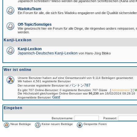
Japanisch schreiben? Wieso werden die japanischen Schriftzeichen (Kana und Ka
WadokuTeam
Ein Forum für alle, die sich fürs Wadoku engagieren und die Qualität sicherstellen
Off-Topic/Sonstiges
Wie gewünscht hier ein Forum für alle Dinge, die nirgendwo anders reinpassen, si
werden.
Kanji-Lexikon
Kanji-Lexikon
Japanisch-Deutsches Kanji-Lexikon
von Hans-Jörg Bibiko
Wer ist online
Unsere Benutzer haben auf eine Gesamtanzahl von 9,114 Beiträgen geantwortet
Wir haben 4,561 registrierte Benutzer
パントン787
Der neueste registrierte Benutzer ist
Es gibt 707 Online-Benutzer: 0 registrierte Benutzer, 707 Gäste [
Administrator
] [
M
Die Höchstzahl gleichzeitiger Online-Benutzer war
90,230
am 16/02/2024 09:28:16
Gast
Angemeldete Benutzer:
Eingeben
Benutzername:
Passwort:
Neue Beiträge
Keine neuen Beiträge
Gesperrte Foren