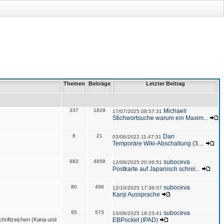
Themen
Beiträge
Letzter Beitrag
337
1829
Michaelr
17/07/2025 08:57:31
Stichwortsuche warum ein Maxim...
8
21
Dan
03/06/2022 11:47:31
Temporäre Wiki-Abschaltung (3....
982
4858
suboceva
12/09/2025 20:06:51
Postkarte auf Japanisch schrei...
80
488
suboceva
12/10/2025 17:36:07
Kanji Aussprache
95
573
suboceva
13/09/2025 18:23:41
hriftzeichen (Kana und
EBPocket (IPAD)