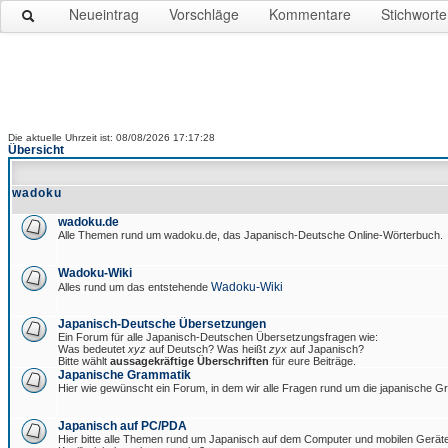
Neueintrag
Vorschläge
Kommentare
Stichworte
Die aktuelle Uhrzeit ist: 08/08/2026 17:17:28
Übersicht
wadoku
wadoku.de
Alle Themen rund um wadoku.de, das Japanisch-Deutsche Online-Wörterbuch.
Wadoku-Wiki
Wadoku-Wiki
Alles rund um das entstehende
Japanisch-Deutsche Übersetzungen
Ein Forum für alle Japanisch-Deutschen Übersetzungsfragen wie:
Was bedeutet
xyz
auf Deutsch? Was heißt
zyx
auf Japanisch?
Bitte wählt
aussagekräftige Überschriften
für eure Beiträge.
Japanische Grammatik
Hier wie gewünscht ein Forum, in dem wir alle Fragen rund um die japanische 
Japanisch auf PC/PDA
Hier bitte alle Themen rund um Japanisch auf dem Computer und mobilen Gerät