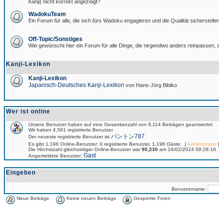
Kanji) nicht korrekt angezeigt?
WadokuTeam
Ein Forum für alle, die sich fürs Wadoku engagieren und die Qualität sicherstellen
Off-Topic/Sonstiges
Wie gewünscht hier ein Forum für alle Dinge, die nirgendwo anders reinpassen, s
Kanji-Lexikon
Kanji-Lexikon
Japanisch-Deutsches Kanji-Lexikon
von Hans-Jörg Bibiko
Wer ist online
Unsere Benutzer haben auf eine Gesamtanzahl von 9,114 Beiträgen geantwortet
Wir haben 4,561 registrierte Benutzer
パントン787
Der neueste registrierte Benutzer ist
Es gibt 1,196 Online-Benutzer: 0 registrierte Benutzer, 1,196 Gäste [
Administrator
]
Die Höchstzahl gleichzeitiger Online-Benutzer war
90,230
am 16/02/2024 09:28:16
Gast
Angemeldete Benutzer:
Eingeben
Benutzername:
Neue Beiträge
Keine neuen Beiträge
Gesperrte Foren