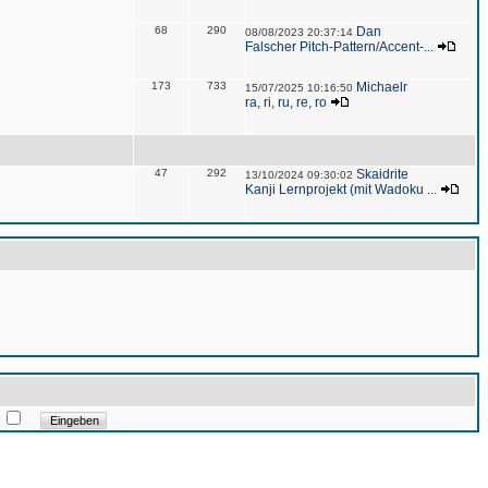
68
290
Dan
08/08/2023 20:37:14
Falscher Pitch-Pattern/Accent-...
173
733
Michaelr
15/07/2025 10:16:50
ra, ri, ru, re, ro
47
292
Skaidrite
13/10/2024 09:30:02
Kanji Lernprojekt (mit Wadoku ...