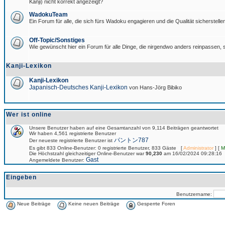
Kanji) nicht korrekt angezeigt?
WadokuTeam
Ein Forum für alle, die sich fürs Wadoku engagieren und die Qualität sicherstellen
Off-Topic/Sonstiges
Wie gewünscht hier ein Forum für alle Dinge, die nirgendwo anders reinpassen, s
Kanji-Lexikon
Kanji-Lexikon
Japanisch-Deutsches Kanji-Lexikon
von Hans-Jörg Bibiko
Wer ist online
Unsere Benutzer haben auf eine Gesamtanzahl von 9,114 Beiträgen geantwortet
Wir haben 4,561 registrierte Benutzer
パントン787
Der neueste registrierte Benutzer ist
Es gibt 833 Online-Benutzer: 0 registrierte Benutzer, 833 Gäste [
Administrator
] [
M
Die Höchstzahl gleichzeitiger Online-Benutzer war
90,230
am 16/02/2024 09:28:16
Gast
Angemeldete Benutzer:
Eingeben
Benutzername:
Neue Beiträge
Keine neuen Beiträge
Gesperrte Foren