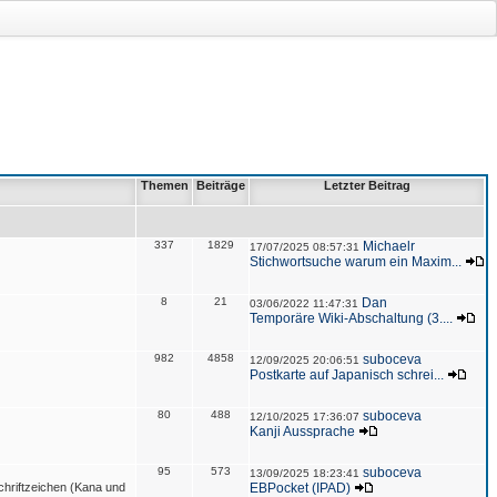
Themen
Beiträge
Letzter Beitrag
337
1829
Michaelr
17/07/2025 08:57:31
Stichwortsuche warum ein Maxim...
8
21
Dan
03/06/2022 11:47:31
Temporäre Wiki-Abschaltung (3....
982
4858
suboceva
12/09/2025 20:06:51
Postkarte auf Japanisch schrei...
80
488
suboceva
12/10/2025 17:36:07
Kanji Aussprache
95
573
suboceva
13/09/2025 18:23:41
hriftzeichen (Kana und
EBPocket (IPAD)