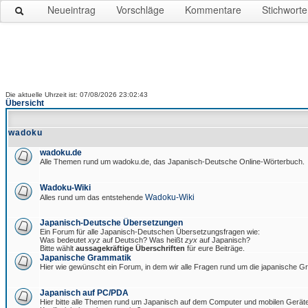
Neueintrag
Vorschläge
Kommentare
Stichworte
Die aktuelle Uhrzeit ist: 07/08/2026 23:02:43
Übersicht
wadoku
wadoku.de
Alle Themen rund um wadoku.de, das Japanisch-Deutsche Online-Wörterbuch.
Wadoku-Wiki
Wadoku-Wiki
Alles rund um das entstehende
Japanisch-Deutsche Übersetzungen
Ein Forum für alle Japanisch-Deutschen Übersetzungsfragen wie:
Was bedeutet
xyz
auf Deutsch? Was heißt
zyx
auf Japanisch?
Bitte wählt
aussagekräftige Überschriften
für eure Beiträge.
Japanische Grammatik
Hier wie gewünscht ein Forum, in dem wir alle Fragen rund um die japanische 
Japanisch auf PC/PDA
Hier bitte alle Themen rund um Japanisch auf dem Computer und mobilen Gerät