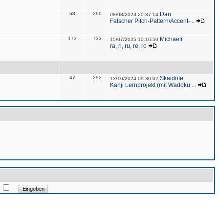
68
290
Dan
08/08/2023 20:37:14
Falscher Pitch-Pattern/Accent-...
173
733
Michaelr
15/07/2025 10:16:50
ra, ri, ru, re, ro
47
292
Skaidrite
13/10/2024 09:30:02
Kanji Lernprojekt (mit Wadoku ...