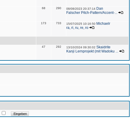
68
290
Dan
08/08/2023 20:37:14
Falscher Pitch-Pattern/Accent-...
173
733
Michaelr
15/07/2025 10:16:50
ra, ri, ru, re, ro
47
292
Skaidrite
13/10/2024 09:30:02
Kanji Lernprojekt (mit Wadoku ...