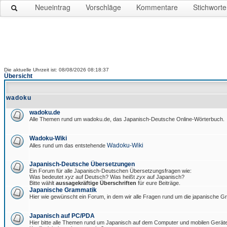
Neueintrag
Vorschläge
Kommentare
Stichworte
Die aktuelle Uhrzeit ist: 08/08/2026 08:18:37
Übersicht
wadoku
wadoku.de
Alle Themen rund um wadoku.de, das Japanisch-Deutsche Online-Wörterbuch.
Wadoku-Wiki
Wadoku-Wiki
Alles rund um das entstehende
Japanisch-Deutsche Übersetzungen
Ein Forum für alle Japanisch-Deutschen Übersetzungsfragen wie:
Was bedeutet
xyz
auf Deutsch? Was heißt
zyx
auf Japanisch?
Bitte wählt
aussagekräftige Überschriften
für eure Beiträge.
Japanische Grammatik
Hier wie gewünscht ein Forum, in dem wir alle Fragen rund um die japanische 
Japanisch auf PC/PDA
Hier bitte alle Themen rund um Japanisch auf dem Computer und mobilen Gerät