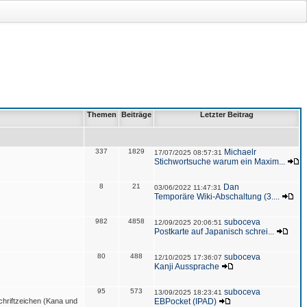
Themen
Beiträge
Letzter Beitrag
337
1829
Michaelr
17/07/2025 08:57:31
Stichwortsuche warum ein Maxim...
8
21
Dan
03/06/2022 11:47:31
Temporäre Wiki-Abschaltung (3....
982
4858
suboceva
12/09/2025 20:06:51
Postkarte auf Japanisch schrei...
80
488
suboceva
12/10/2025 17:36:07
Kanji Aussprache
95
573
suboceva
13/09/2025 18:23:41
hriftzeichen (Kana und
EBPocket (IPAD)