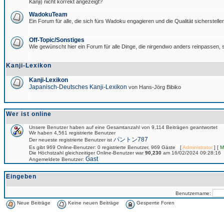
Kanji) nicht korrekt angezeigt?
WadokuTeam
Ein Forum für alle, die sich fürs Wadoku engagieren und die Qualität sicherstellen
Off-Topic/Sonstiges
Wie gewünscht hier ein Forum für alle Dinge, die nirgendwo anders reinpassen, s
Kanji-Lexikon
Kanji-Lexikon
Japanisch-Deutsches Kanji-Lexikon
von Hans-Jörg Bibiko
Wer ist online
Unsere Benutzer haben auf eine Gesamtanzahl von 9,114 Beiträgen geantwortet
Wir haben 4,561 registrierte Benutzer
パントン787
Der neueste registrierte Benutzer ist
Es gibt 969 Online-Benutzer: 0 registrierte Benutzer, 969 Gäste [
Administrator
] [
M
Die Höchstzahl gleichzeitiger Online-Benutzer war
90,230
am 16/02/2024 09:28:16
Gast
Angemeldete Benutzer:
Eingeben
Benutzername:
Neue Beiträge
Keine neuen Beiträge
Gesperrte Foren