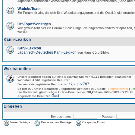
Japanisch schreiben? Wieso werden die japanischen Schriftzeichen (Kana und Ka
WadokuTeam
Ein Forum für alle, die sich fürs Wadoku engagieren und die Qualität sicherstellen
Off-Topic/Sonstiges
Wie gewünscht hier ein Forum für alle Dinge, die nirgendwo anders reinpassen, si
werden.
Kanji-Lexikon
Kanji-Lexikon
Japanisch-Deutsches Kanji-Lexikon
von Hans-Jörg Bibiko
Wer ist online
Unsere Benutzer haben auf eine Gesamtanzahl von 9,114 Beiträgen geantwortet
Wir haben 4,561 registrierte Benutzer
パントン787
Der neueste registrierte Benutzer ist
Es gibt 939 Online-Benutzer: 0 registrierte Benutzer, 939 Gäste [
Administrator
] [
M
Die Höchstzahl gleichzeitiger Online-Benutzer war
90,230
am 16/02/2024 09:28:16
Gast
Angemeldete Benutzer:
Eingeben
Benutzername:
Passwort:
Neue Beiträge
Keine neuen Beiträge
Gesperrte Foren