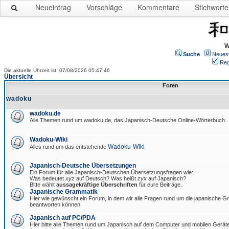
Neueintrag
Vorschläge
Kommentare
Stichworte
W
Suche
Neues
Reg
Die aktuelle Uhrzeit ist: 07/08/2026 05:47:46
Übersicht
Foren
wadoku
wadoku.de
Alle Themen rund um wadoku.de, das Japanisch-Deutsche Online-Wörterbuch.
Wadoku-Wiki
Wadoku-Wiki
Alles rund um das entstehende
Japanisch-Deutsche Übersetzungen
Ein Forum für alle Japanisch-Deutschen Übersetzungsfragen wie:
Was bedeutet
xyz
auf Deutsch? Was heißt
zyx
auf Japanisch?
Bitte wählt
aussagekräftige Überschriften
für eure Beiträge.
Japanische Grammatik
Hier wie gewünscht ein Forum, in dem wir alle Fragen rund um die japanische 
beantworten können.
Japanisch auf PC/PDA
Hier bitte alle Themen rund um Japanisch auf dem Computer und mobilen Gerät