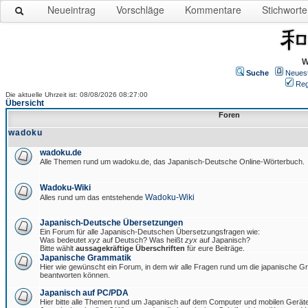
Neueintrag
Vorschläge
Kommentare
Stichworte
W
Suche
Neues
Reg
Die aktuelle Uhrzeit ist: 08/08/2026 08:27:00
Übersicht
Foren
wadoku
wadoku.de
Alle Themen rund um wadoku.de, das Japanisch-Deutsche Online-Wörterbuch.
Wadoku-Wiki
Wadoku-Wiki
Alles rund um das entstehende
Japanisch-Deutsche Übersetzungen
Ein Forum für alle Japanisch-Deutschen Übersetzungsfragen wie:
Was bedeutet
xyz
auf Deutsch? Was heißt
zyx
auf Japanisch?
Bitte wählt
aussagekräftige Überschriften
für eure Beiträge.
Japanische Grammatik
Hier wie gewünscht ein Forum, in dem wir alle Fragen rund um die japanische 
beantworten können.
Japanisch auf PC/PDA
Hier bitte alle Themen rund um Japanisch auf dem Computer und mobilen Gerät