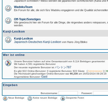
Japanisch schreiben? Wieso werden die japanischen Schriftzeichen (Kana und Ka
WadokuTeam
Ein Forum für alle, die sich fürs Wadoku engagieren und die Qualität sicherstellen
Off-Topic/Sonstiges
Wie gewünscht hier ein Forum für alle Dinge, die nirgendwo anders reinpassen, si
werden.
Kanji-Lexikon
Kanji-Lexikon
Japanisch-Deutsches Kanji-Lexikon
von Hans-Jörg Bibiko
Wer ist online
Unsere Benutzer haben auf eine Gesamtanzahl von 9,114 Beiträgen geantwortet
Wir haben 4,561 registrierte Benutzer
パントン787
Der neueste registrierte Benutzer ist
Es gibt 922 Online-Benutzer: 0 registrierte Benutzer, 922 Gäste [
Administrator
] [
M
Die Höchstzahl gleichzeitiger Online-Benutzer war
90,230
am 16/02/2024 09:28:16
Gast
Angemeldete Benutzer:
Eingeben
Benutzername:
Passwort:
Neue Beiträge
Keine neuen Beiträge
Gesperrte Foren